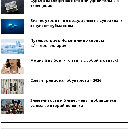
Судьба наследства: истории удивительных
завещаний
Бизнес уходит под воду: зачем на суперъяхты
закупают субмарины
Путешествие в Исландию по следам
«Интерстеллара»
Модный выбор: что взять с собой в отпуск?
Самая трендовая обувь лета – 2026
Знаменитости и бизнесмены, добившиеся
успеха со второй попытки
Как защититься от солнца на курорте?