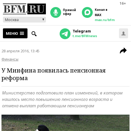
16+
Канал в
прямой
эфир
MAX
Москва
max.ru/bfm
Telegram
МЕНЮ
t.me/BFMnews
28 апреля 2016, 13:45
Финансы
У Минфина появилась пенсионная
реформа
Министерство подготовило план изменений, в котором
нашлось место повышению пенсионного возраста и
отмена выплат работающим пенсионерам