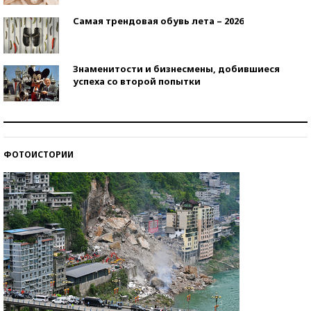
Самая трендовая обувь лета – 2026
Знаменитости и бизнесмены, добившиеся
успеха со второй попытки
Как защититься от солнца на курорте?
ФОТОИСТОРИИ
Кто изобрел средства связи?