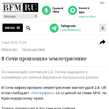
16+
Канал в
прямой
эфир
MAX
Москва
max.ru/bfm
Telegram
МЕНЮ
t.me/BFMnews
5 мая 2016, 15:34
Общество
Происшествия
В Сочи произошло землетрясение
Его магнитуда составила 2,8. Толчок ощущался в
километре от селения Верховское Хостинского района
В Сочи зафиксировано землетрясение магнитудой 2,8. Об
этом сообщает
«Интерфакс»
со ссылкой на главк МЧС по
Краснодарскому краю.
Толчок произошел в Хостинском районе.