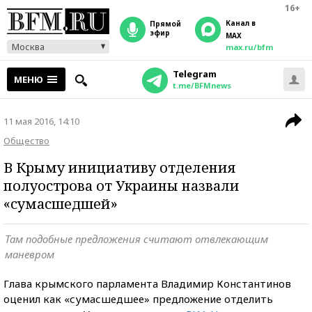
16+
Канал в
прямой
эфир
MAX
Москва
max.ru/bfm
Telegram
МЕНЮ
t.me/BFMnews
11 мая 2016, 14:10
Общество
В Крыму инициативу отделения
полуострова от Украины назвали
«сумасшедшей»
Там подобные предложения считают отвлекающим
маневром
Глава крымского парламента Владимир Константинов
оценил как «сумасшедшее» предложение отделить