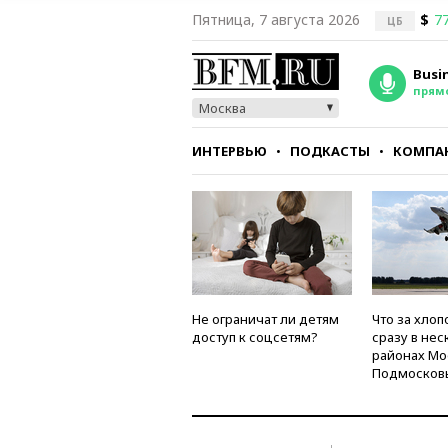
Пятница, 7 августа 2026
$
77
ЦБ
Busi
прям
Москва
ИНТЕРВЬЮ
ПОДКАСТЫ
КОМПА
СТИЛЬ
ТЕСТЫ
Не ограничат ли детям
Что за хлоп
доступ к соцсетям?
сразу в нес
районах Мо
Подмосков