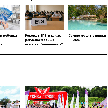
ЧЕ
16:16
Движение по
Крымскому мосту
перекрывали второй раз за
день
16:00
Создатели пирамиды
АФК «Наследие» получили от
ть ребенка
Рекорды ЕГЭ: в каких
Самые модные пляжи
шести до 12 лет колонии
регионах больше
— 2026
я с
всего стобалльников?
15:45
Верховный суд 10
августа рассмотрит иск о
снятии «Яблока» с выборов
15:35
Четыре человека
пострадали при пожаре на
складе с красками в Брянске
15:15
«Аэрофлот» с 1 октября
возобновит ежедневные
рейсы в Абу-Даби
14:52
Турция, Саудовская
Аравия и Пакистан
объединились в военный
альянс