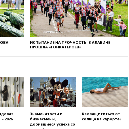
14:39
Экс-издатель Popcorn
Books получил условный срок
по делу о пропаганде ЛГБТ
14:34
Минпромторг не
намерен сокращать перечень
товаров для параллельного
ЛОВА!
ИСПЫТАНИЕ НА ПРОЧНОСТЬ: В АЛАБИНЕ
импорта
ПРОШЛА «ГОНКА ГЕРОЕВ»
14:14
Роспотребнадзор
одобрил открытие сезона на
105 пляжах в Анапе
14:09
Глава Тувы включил
сенатора Нарусову в список
кандидатов в Совфед
13:57
Wildberries запустит
программу по открытию
партнерских хабов
13:53
Сенаторы Аргентины
ндовая
Знаменитости и
Как защититься от
одобрили скандальный
 – 2026
бизнесмены,
солнца на курорте?
законопроект о частной
добившиеся успеха со
собственности