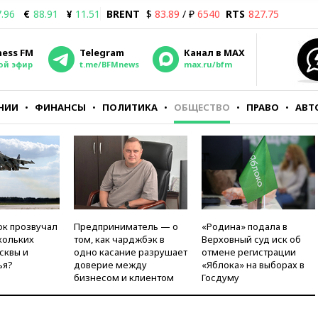
.96
€
88.91
¥
11.51
BRENT
$
83.89
/ ₽
6540
RTS
827.75
ness FM
Telegram
Канал в MAX
ой эфир
t.me/BFMnews
max.ru/bfm
НИИ
ФИНАНСЫ
ПОЛИТИКА
ОБЩЕСТВО
ПРАВО
АВТ
ок прозвучал
Предприниматель — о
«Родина» подала в
кольких
том, как чарджбэк в
Верховный суд иск об
сквы и
одно касание разрушает
отмене регистрации
ья?
доверие между
«Яблока» на выборах в
бизнесом и клиентом
Госдуму