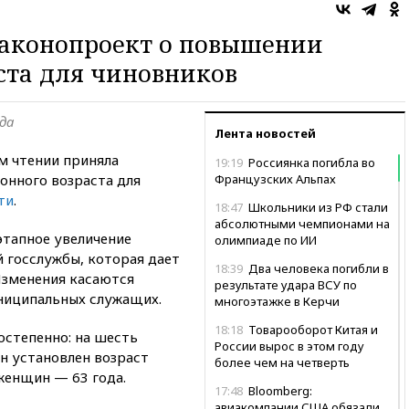
законопроект о повышении
ста для чиновников
ода
Лента новостей
м чтении приняла
19:19
Россиянка погибла во
онного возраста для
Французских Альпах
ти
.
18:47
Школьники из РФ стали
абсолютными чемпионами на
этапное увеличение
олимпиаде по ИИ
 госслужбы, которая дает
18:39
Два человека погибли в
 Изменения касаются
результате удара ВСУ по
ниципальных служащих.
многоэтажке в Керчи
18:18
Товарооборот Китая и
степенно: на шесть
России вырос в этом году
ин установлен возраст
более чем на четверть
 женщин — 63 года.
17:48
Bloomberg:
авиакомпании США обязали