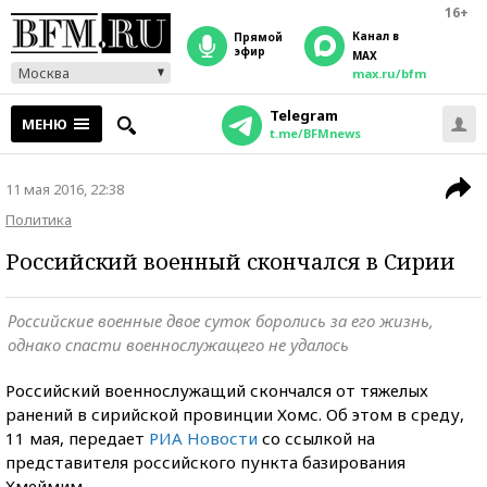
16+
Канал в
прямой
эфир
MAX
Москва
max.ru/bfm
Telegram
МЕНЮ
t.me/BFMnews
11 мая 2016, 22:38
Политика
Российский военный скончался в Сирии
Российские военные двое суток боролись за его жизнь,
однако спасти военнослужащего не удалось
Российский военнослужащий скончался от тяжелых
ранений в сирийской провинции Хомс. Об этом в среду,
11 мая, передает
РИА Новости
со ссылкой на
представителя российского пункта базирования
Хмеймим.