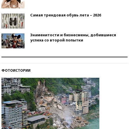
Самая трендовая обувь лета – 2026
Знаменитости и бизнесмены, добившиеся
успеха со второй попытки
Как защититься от солнца на курорте?
ФОТОИСТОРИИ
Кто изобрел средства связи?