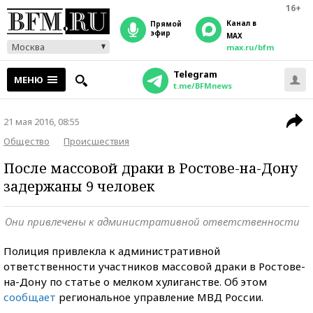
16+
Канал в
прямой
эфир
MAX
Москва
max.ru/bfm
Telegram
МЕНЮ
t.me/BFMnews
21 мая 2016, 08:55
Общество
Происшествия
После массовой драки в Ростове-на-Дону
задержаны 9 человек
Они привлечены к административной ответственности
Полиция привлекла к административной
ответственности участников массовой драки в Ростове-
на-Дону по статье о мелком хулиганстве. Об этом
сообщает
региональное управление МВД России.