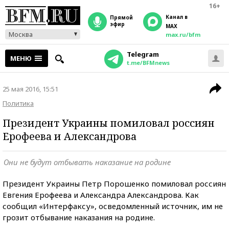
16+
Канал в
прямой
эфир
MAX
Москва
max.ru/bfm
Telegram
МЕНЮ
t.me/BFMnews
25 мая 2016, 15:51
Политика
Президент Украины помиловал россиян
Ерофеева и Александрова
Они не будут отбывать наказание на родине
Президент Украины Петр Порошенко помиловал россиян
Евгения Ерофеева и Александра Александрова. Как
сообщил «Интерфаксу», осведомленный источник, им не
грозит отбывание наказания на родине.