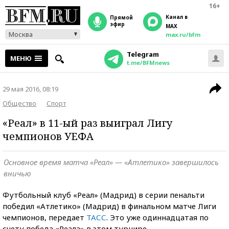
16+
Канал в
прямой
эфир
MAX
Москва
max.ru/bfm
Telegram
МЕНЮ
t.me/BFMnews
29 мая 2016, 08:19
Общество
Спорт
«Реал» в 11-ый раз выиграл Лигу
чемпионов УЕФА
Основное время матча «Реал» — «Атлетико» завершилось
вничью
Футбольный клуб «Реал» (Мадрид) в серии пенальти
победил «Атлетико» (Мадрид) в финальном матче Лиги
чемпионов, передает
ТАСС
. Это уже одиннадцатая по
счету победа «Реала» в этом турнире.