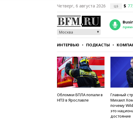
Четверг, 6 августа 2026
$
77
ЦБ
Busi
прям
Москва
ИНТЕРВЬЮ
ПОДКАСТЫ
КОМПА
СТИЛЬ
ТЕСТЫ
Обломки БПЛА попали в
Главный стр
НПЗ в Ярославле
Михаил Хом
почему Wild
это национ
достояние