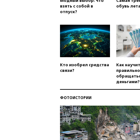
Модный выбор: что
Самая тре
взять с собой в
обувь лета
отпуск?
Кто изобрел средства
Как научи
связи?
правильно
обращатьс
деньгами?
ФОТОИСТОРИИ