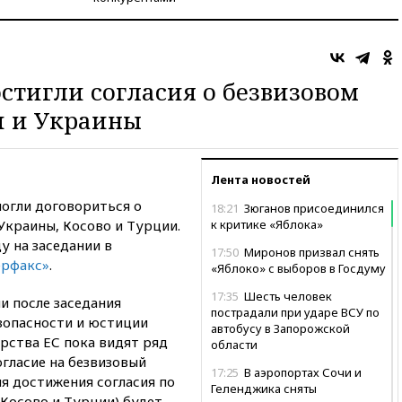
стигли согласия о безвизовом
и и Украины
Лента новостей
огли договориться о
18:21
Зюганов присоединился
Украины, Косово и Турции.
к критике «Яблока»
у на заседании в
17:50
Миронов призвал снять
ерфакс»
.
«Яблоко» с выборов в Госдуму
17:35
Шесть человек
и после заседания
пострадали при ударе ВСУ по
зопасности и юстиции
автобусу в Запорожской
рства ЕС пока видят ряд
области
гласие на безвизовый
17:25
В аэропортах Сочи и
ля достижения согласия по
Геленджика сняты
 Косово и Турции) будет