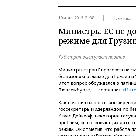
10 июня 2016, 21:38
Политика
Министры ЕС не до
режиме для Грузи
Ряд стран выступает против
Министры стран Евросоюза не см
безвизовом режиме для Грузии и 
Этот вопрос обсуждался в пятниц
Люксембурге, — сообщает
«Инт
Как пояснил на пресс-конференци
госсекретарь Нидерландов по бе
Клаас Дейкхоф, некоторые госуда
проблем, не позволяющих дать со
режим. Он отметил, что работа д
четырем досье (Грузии, Украины,