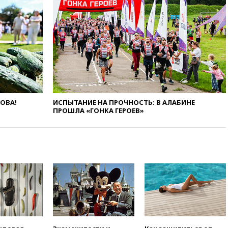
13:58
Медведев назвал
Японию вассалом США
13:45
В Петербурге достроили
новый тоннель зеленой ветки
метро
13:38
В эфире «Радиостанции
Судного дня» прозвучали три
сообщения
ЛОВА!
ИСПЫТАНИЕ НА ПРОЧНОСТЬ: В АЛАБИНЕ
13:29
Восемь человек
ПРОШЛА «ГОНКА ГЕРОЕВ»
пострадали при наезде
автомобиля на толпу в Омске
13:19
WP: Трамп определился
со своим преемником
13:13
СК возбудил дело по
факту гибели женщины и
ребенка в Раменском
12:57
В Луганске при ракетном
ударе ВСУ по складу
пострадали пять человек