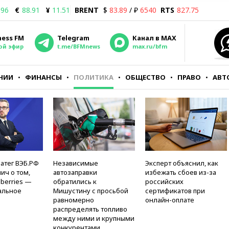
.96
€
88.91
¥
11.51
BRENT
$
83.89
/ ₽
6540
RTS
827.75
ness FM
Telegram
Канал в MAX
ой эфир
t.me/BFMnews
max.ru/bfm
НИИ
ФИНАНСЫ
ПОЛИТИКА
ОБЩЕСТВО
ПРАВО
АВТ
атег ВЭБ.РФ
Независимые
Эксперт объяснил, как
ич о том,
автозаправки
избежать сбоев из-за
berries —
обратились к
российских
альное
Мишустину с просьбой
сертификатов при
равномерно
онлайн-оплате
распределять топливо
между ними и крупными
конкурентами