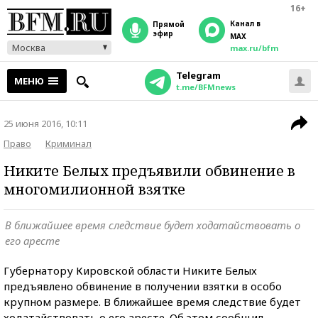
16+
Канал в
прямой
эфир
MAX
Москва
max.ru/bfm
Telegram
МЕНЮ
t.me/BFMnews
25 июня 2016, 10:11
Право
Криминал
Никите Белых предъявили обвинение в
многомилионной взятке
В ближайшее время следствие будет ходатайствовать о
его аресте
Губернатору Кировской области Никите Белых
предъявлено обвинение в получении взятки в особо
крупном размере. В ближайшее время следствие будет
ходатайствовать о его аресте. Об этом сообщил