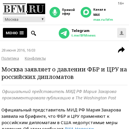
16+
Канал в
прямой
эфир
MAX
Москва
max.ru/bfm
Telegram
МЕНЮ
t.me/BFMnews
28 июня 2016, 16:03
Политика
Конфликты
Москва заявляет о давлении ФБР и ЦРУ на
российских дипломатов
Официальный представитель МИД РФ Мария Захарова
прокомментировала публикацию в The Washington Post
Официальный представитель МИД РФ Мария Захарова
заявила на брифинге, что ФБР и ЦРУ применяют к
российским дипломатам в США недопустимые меры
давления. Об этом сообщает
РИА Новости
.