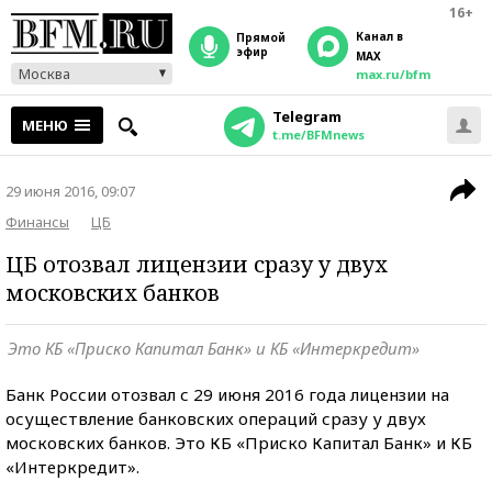
16+
Канал в
прямой
эфир
MAX
Москва
max.ru/bfm
Telegram
МЕНЮ
t.me/BFMnews
29 июня 2016, 09:07
Финансы
ЦБ
ЦБ отозвал лицензии сразу у двух
московских банков
Это КБ «Приско Капитал Банк» и КБ «Интеркредит»
Банк России отозвал с 29 июня 2016 года лицензии на
осуществление банковских операций сразу у двух
московских банков. Это КБ «Приско Капитал Банк» и КБ
«Интеркредит».