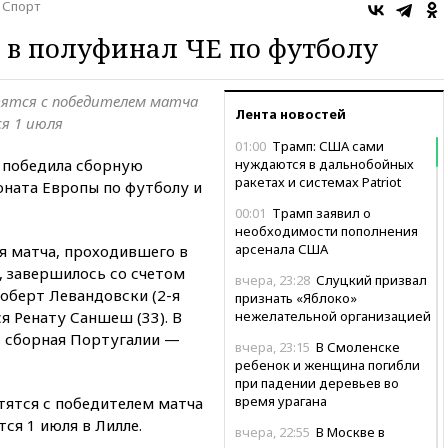
Спорт
 в полуфинал ЧЕ по футболу
тятся с победителем матча
Лента новостей
ся 1 июля
01:00
Трамп: США сами
 победила сборную
нуждаются в дальнобойных
ракетах и системах Patriot
ната Европы по футболу и
00:01
Трамп заявил о
необходимости пополнения
арсенала США
я матча, проходившего в
, завершилось со счетом
вчера, 23:28
Слуцкий призвал
 Роберт Левандовски (2-я
признать «Яблоко»
я Ренату Саншеш (33). В
нежелательной организацией
ь сборная Португалии —
вчера, 23:15
В Смоленске
ребенок и женщина погибли
при падении деревьев во
время урагана
тятся с победителем матча
ся 1 июля в Лилле.
вчера, 22:55
В Москве в