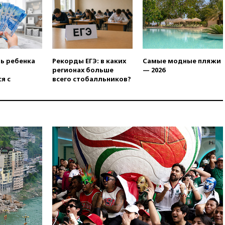
2022 года
вчера, 19:15
Жуковский и
аэропорт Геленджика
возобновили работу
вчера, 19:00
Путин уточнил
ть ребенка
Рекорды ЕГЭ: в каких
Самые модные пляжи
порядок присвоения воинских
регионах больше
— 2026
званий добровольцам
я с
всего стобалльников?
вчера, 18:50
Euractiv: восток
Финляндии приходит в упадок
без российских туристов
вчера, 18:35
В Жуковском и
аэропорту Геленджика
введены ограничения
вчера, 18:21
Зюганов
присоединился к критике
«Яблока»
вчера, 18:15
Четыре человека
пострадали при атаках ВСУ на
Белгородскую область
вчера, 18:00
Совет мира