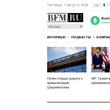
Пятница, 7 августа 2026
$
77
ЦБ
Busi
прям
Москва
ИНТЕРВЬЮ
ПОДКАСТЫ
КОМПА
СТИЛЬ
ТЕСТЫ
Путин открыл дорогу к
WP: Трамп 
приватизации
преемнико
Шереметьева