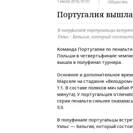
1 июля 2016, 01:01
Общество
Португалия вышла
В полуфинале португальцы встре
Уэльс - Бельгия, который состоит
Команда Португалии по пенальти
Польши в четвертьфинале чемпио
вышла в полуфинал турнира.
Основное и дополнительное врем
Марселе на стадионе «Велодром»
1:1. В составе поляков мяч забил
минута). У португальцев отличилс
серии пенальти сильнее оказалас
5:3.
В полуфинале португальцы встре
Уэльс — Бельгия, который состоит