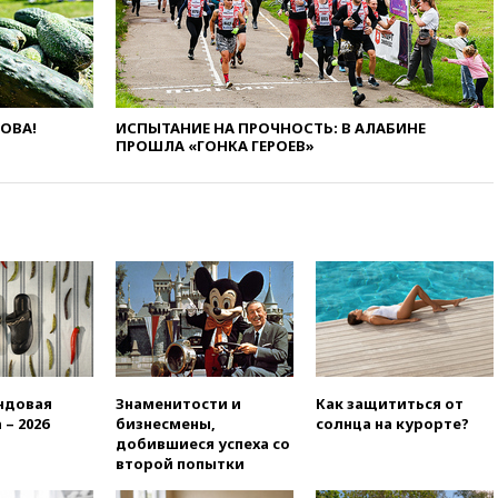
вузы
вчера, 20:15
Минтранс
предложил оплачивать
защиту дорог от БПЛА из
средств на ремонт
ЛОВА!
ИСПЫТАНИЕ НА ПРОЧНОСТЬ: В АЛАБИНЕ
ПРОШЛА «ГОНКА ГЕРОЕВ»
вчера, 20:00
Зеленский 8
августа посетит Сербию с
официальным визитом
вчера, 19:58
В Госдуму будет
внесен законопроект об
отмене ЕГЭ
вчера, 19:50
Аэропорты Сочи и
Ярославля приостановили
работу
вчера, 19:35
WP: Трамп
призвал доноров-
ндовая
Знаменитости и
Как защититься от
республиканцев поддержать
 – 2026
бизнесмены,
солнца на курорте?
Вэнса на выборах 2028 года
добившиеся успеха со
второй попытки
вчера, 19:20
Число ломбардов
в РФ превысило максимум