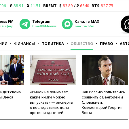
.96
€
88.91
¥
11.51
BRENT
$
83.89
/ ₽
6540
RTS
827.75
ness FM
Telegram
Канал в MAX
ой эфир
t.me/BFMnews
max.ru/bfm
НИИ
ФИНАНСЫ
ПОЛИТИКА
ОБЩЕСТВО
ПРАВО
АВТ
видит своим
«Рынок не понимает,
Как Россию попытались
м Вэнса
какие книги можно
сравнить с Венгрией и
выпускать» — эксперты
Словакией.
о последствиях дела
Комментарий Георгия
против издателей
Бовта