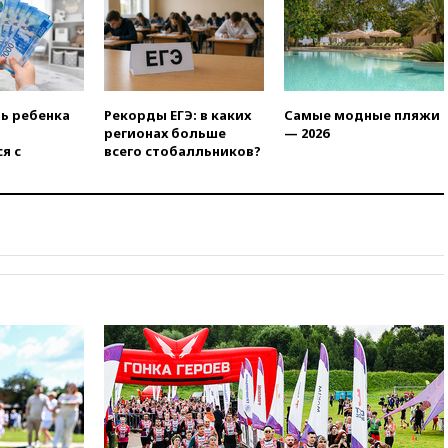
вчера, 21:25
Руслан Терновой
выиграл золото чемпионата
Европы в прыжках с 10-
метровой вышки
вчера, 21:10
РФ не получала
ть ребенка
Рекорды ЕГЭ: в каких
Самые модные пляжи
обращений о прекращении
регионах больше
— 2026
концессии строительства ж/д
я с
всего стобалльников?
в Армении
вчера, 21:00
В России вновь
обсуждают эксперимент по
онлайн-продаже алкоголя
вчера, 20:45
Матвиенко:
россиянам могут
рекомендовать не посещать
Армению
вчера, 20:35
ПВО за день
сбила еще 281 украинский
беспилотник над Россией
вчера, 20:27
Ямпольская
призвала оптимизировать
олимпиады для поступления в