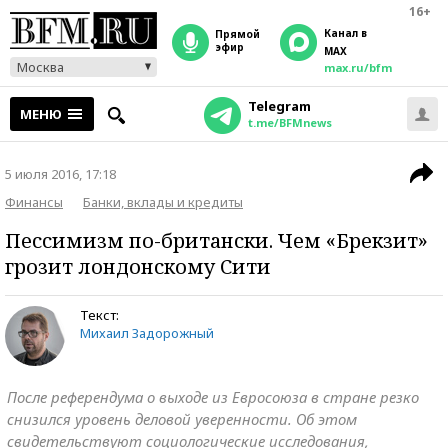
16+
Канал в
прямой
эфир
MAX
Москва
max.ru/bfm
Telegram
МЕНЮ
t.me/BFMnews
5 июля 2016, 17:18
Финансы
Банки, вклады и кредиты
Пессимизм по-британски. Чем «Брекзит»
грозит лондонскому Сити
Текст:
Михаил Задорожный
После референдума о выходе из Евросоюза в стране резко
снизился уровень деловой уверенности. Об этом
свидетельствуют социологические исследования,