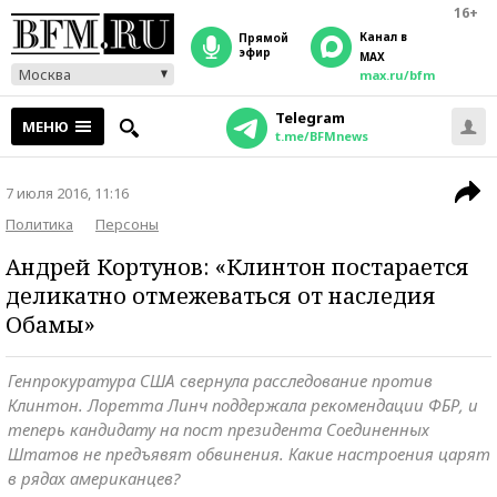
16+
Канал в
прямой
эфир
MAX
Москва
max.ru/bfm
Telegram
МЕНЮ
t.me/BFMnews
7 июля 2016, 11:16
Политика
Персоны
Андрей Кортунов: «Клинтон постарается
деликатно отмежеваться от наследия
Обамы»
Генпрокуратура США свернула расследование против
Клинтон. Лоретта Линч поддержала рекомендации ФБР, и
теперь кандидату на пост президента Соединенных
Штатов не предъявят обвинения. Какие настроения царят
в рядах американцев?