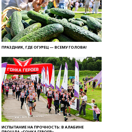
ПРАЗДНИК, ГДЕ ОГУРЕЦ — ВСЕМУ ГОЛОВА!
ИСПЫТАНИЕ НА ПРОЧНОСТЬ: В АЛАБИНЕ
ПРОШЛА «ГОНКА ГЕРОЕВ»