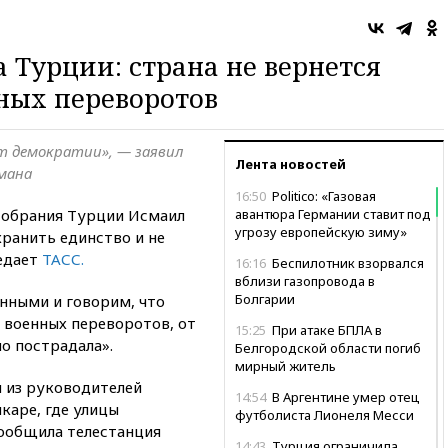
 Турции: страна не вернется
нных переворотов
т демократии», — заявил
Лента новостей
мана
16:50
Politico: «Газовая
собрания Турции Исмаил
авантюра Германии ставит под
угрозу европейскую зиму»
ранить единство и не
едает
ТАСС.
16:16
Беспилотник взорвался
вблизи газопровода в
Болгарии
нными и говорим, что
е военных переворотов, от
15:25
При атаке БПЛА в
о пострадала».
Белгородской области погиб
мирный житель
 из руководителей
14:54
В Аргентине умер отец
каре, где улицы
футболиста Лионеля Месси
сообщила телестанция
14:43
Турция ограничила