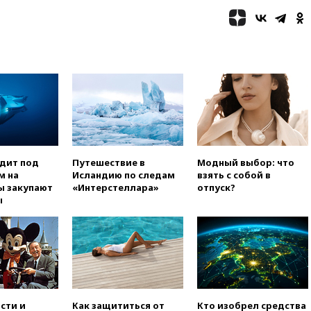
09:55
Силы ПВО перехватили
за утро 85 БПЛА над
территорией РФ
09:25
Ильский НПЗ на Кубани
загорелся после падения
обломков дрона
08:57
Собянин сообщил о
девяти БПЛА, сбитых на
подлете к Москве
08:42
Силы ПВО сбили почти
400 БПЛА над российскими
одит под
Путешествие в
Модный выбор: что
регионами
м на
Исландию по следам
взять с собой в
ы закупают
«Интерстеллара»
отпуск?
08:16
Лукашенко призвал
ы
белорусов покупать избы в
селах
07:30
Нигерия стала
крупнейшим поставщиком
авиатоплива в Европу
06:30
США и Колумбия
обсуждают координацию
сти и
Как защититься от
Кто изобрел средства