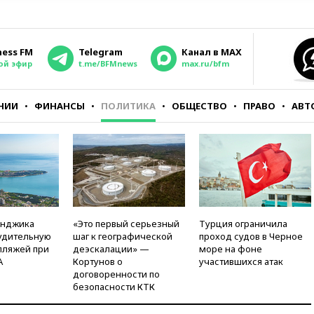
ness FM
Telegram
Канал в MAX
ой эфир
t.me/BFMnews
max.ru/bfm
НИИ
ФИНАНСЫ
ПОЛИТИКА
ОБЩЕСТВО
ПРАВО
АВТ
енджика
«Это первый серьезный
Турция ограничила
удительную
шаг к географической
проход судов в Черное
пляжей при
деэскалации» —
море на фоне
А
Кортунов о
участившихся атак
договоренности по
безопасности КТК