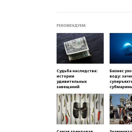
РЕКОМЕНДУЕМ:
Судьба наследства:
Бизнес ух
истории
воду: заче
удивительных
суперъяхт
завещаний
субмарин
Самая трендовая
Знаменито