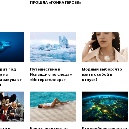
ПРОШЛА «ГОНКА ГЕРОЕВ»
вчера, 22:59
На башню
ресторана «Армения» в
Москве вернут утраченную
скульптуру балерины
вчера, 22:45
Литовец
протаранил погранпункт при
попытке попасть в Россию
вчера, 22:28
Бессент
анонсировал скорое
соглашение о прекращении
огня США и Ирана
одит под
Путешествие в
Модный выбор: что
м на
Исландию по следам
взять с собой в
вчера, 22:15
Три человека
ы закупают
«Интерстеллара»
отпуск?
получили ножевые ранения
ы
при нападении в Чехии
вчера, 22:00
Путин поручил
выделить средства на новые
РЛС для Белгородской
области
вчера, 21:56
The Atlantic: Маск
отказал Украине в
сти и
Как защититься от
Кто изобрел средства