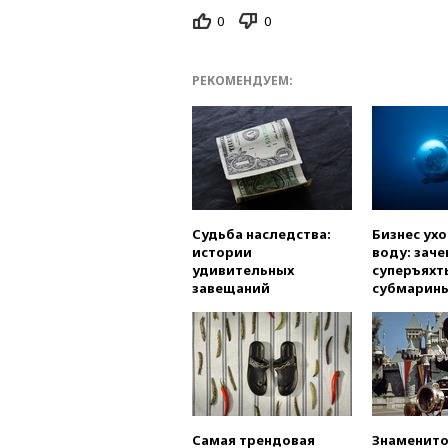
0
0
РЕКОМЕНДУЕМ:
Судьба наследства:
Бизнес ух
истории
воду: заче
удивительных
суперъяхт
завещаний
субмарин
Самая трендовая
Знаменито