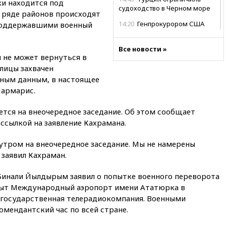
ки находится под
судоходство в Черном море
 ряде районов происходят
14:20
Генпрокурором США
поддержавшими военный
стал Тодд Бланш
13:37
Пляжи Геленджика
Все новости »
 не может вернуться в
закрыты из-за опасности БПЛА
лицы захвачен
13:03
Испания ввела
ным данным, в настоящее
погранконтроль для
Мармарис.
итальянских туристов
12:27
Возгорание на Ильском
тся на внеочередное заседание. Об этом сообщает
НПЗ, вызванное атакой БПЛА,
 ссылкой на заявление Кахрамана.
потушили
11:47
Суд оставил под
утром на внеочередное заседание. Мы не намерены
арестом Rolls-Royce блогера
заявил Кахраман.
Лерчек
11:07
При столкновении
инали Йылдырым заявил о попытке военного переворота
катера и лодки под Самарой
крыт Международный аэропорт имени Ататюрка в
погибли два человека
 государственная телерадиокомпания. Военными
10:27
Движение по трассе
омендантский час по всей стране.
«Новороссия» восстановлено