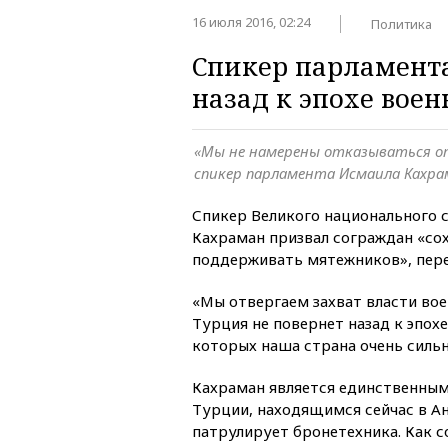
16 июля 2016, 02:24
Политика
Спикер парламента
назад к эпохе вое
«Мы не намерены отказываться о
спикер парламента Исмаила Кахра
Спикер Великого национального 
Кахраман призвал сограждан «сох
поддерживать мятежников», пер
«Мы отвергаем захват власти вое
Турция не повернет назад к эпох
которых наша страна очень сильн
Кахраман является единственным
Турции, находящимся сейчас в Ан
патрулирует бронетехника. Как 