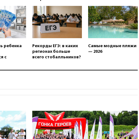
штурмовую дивизию
легендарной
вчера, 22:15
Путин заслушал
доклад о ситуации на
добропольском направлении
вчера, 21:58
Генпрокуратура
признала нежелательным в
ть ребенка
Рекорды ЕГЭ: в каких
Самые модные пляжи
РФ американский Human
регионах больше
— 2026
Rights Foundation
я с
всего стобалльников?
вчера, 21:35
«Аэрофлот»
отменяет часть рейсов в Сочи
и Геленджик
вчера, 21:25
Руслан Терновой
выиграл золото чемпионата
Европы в прыжках с 10-
метровой вышки
вчера, 21:10
РФ не получала
обращений о прекращении
концессии строительства ж/д
в Армении
вчера, 21:00
В России вновь