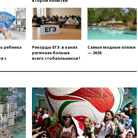
второй попытки
вчера, 19:58
В Госдуму будет
внесен законопроект об
отмене ЕГЭ
вчера, 19:50
Аэропорты Сочи и
Ярославля приостановили
работу
вчера, 19:35
WP: Трамп
ть ребенка
Рекорды ЕГЭ: в каких
Самые модные пляжи
призвал доноров-
регионах больше
— 2026
республиканцев поддержать
я с
всего стобалльников?
Вэнса на выборах 2028 года
вчера, 19:20
Число ломбардов
в РФ превысило максимум
2022 года
вчера, 19:15
Жуковский и
аэропорт Геленджика
возобновили работу
вчера, 19:00
Путин уточнил
порядок присвоения воинских
званий добровольцам
вчера, 18:50
Euractiv: восток
Финляндии приходит в упадок