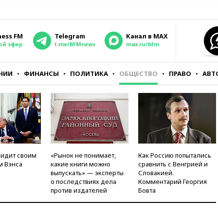
ness FM
Telegram
Канал в MAX
ой эфир
t.me/BFMnews
max.ru/bfm
НИИ
ФИНАНСЫ
ПОЛИТИКА
ОБЩЕСТВО
ПРАВО
АВТ
видит своим
«Рынок не понимает,
Как Россию попытались
м Вэнса
какие книги можно
сравнить с Венгрией и
выпускать» — эксперты
Словакией.
о последствиях дела
Комментарий Георгия
против издателей
Бовта