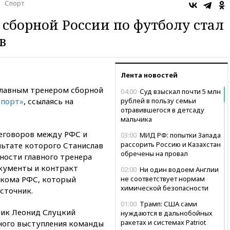
Спорт
сборной России по футболу стал
в
Лента новостей
главным тренером сборной
04:00
Суд взыскал почти 5 млн
Спорт»
, ссылаясь на
рублей в пользу семьи
отравившегося в детсаду
мальчика
еговоров между РФС и
03:00
МИД РФ: попытки Запада
рассорить Россию и Казахстан
льтате которого Станислав
обречены на провал
ности главного тренера
кументы и контракт
02:00
Ни один водоем Англии
лкома РФС, который
не соответствует нормам
химической безопасности
сточник.
01:00
Трамп: США сами
ник Леонид Слуцкий
нуждаются в дальнобойных
ракетах и системах Patriot
ьного выступления команды