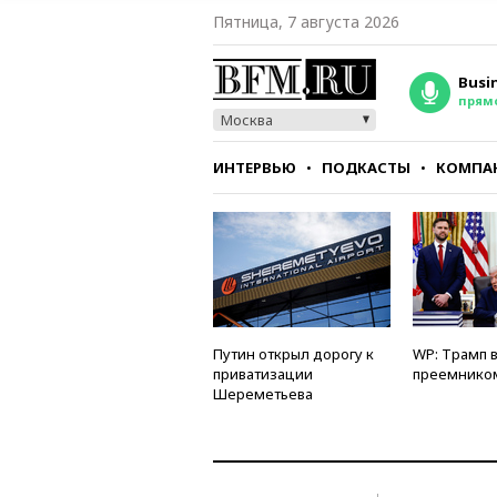
Пятница, 7 августа 2026
Busi
прям
Москва
ИНТЕРВЬЮ
ПОДКАСТЫ
КОМПА
СТИЛЬ
ТЕСТЫ
Путин открыл дорогу к
WP: Трамп 
приватизации
преемнико
Шереметьева