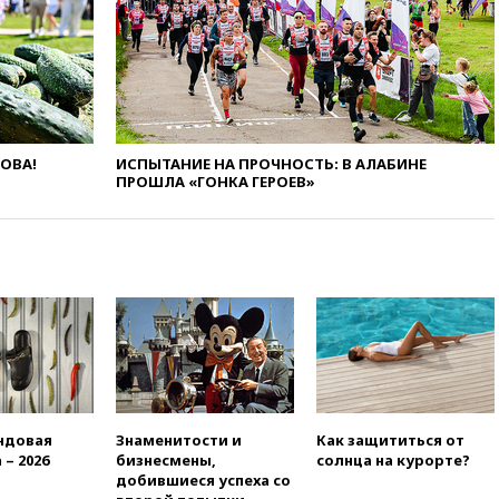
обсуждают эксперимент по
онлайн-продаже алкоголя
вчера, 20:45
Матвиенко:
россиянам могут
рекомендовать не посещать
Армению
ЛОВА!
ИСПЫТАНИЕ НА ПРОЧНОСТЬ: В АЛАБИНЕ
вчера, 20:35
ПВО за день
ПРОШЛА «ГОНКА ГЕРОЕВ»
сбила еще 281 украинский
беспилотник над Россией
вчера, 20:27
Ямпольская
призвала оптимизировать
олимпиады для поступления в
вузы
вчера, 20:15
Минтранс
предложил оплачивать
защиту дорог от БПЛА из
средств на ремонт
вчера, 20:00
Зеленский 8
ндовая
Знаменитости и
Как защититься от
августа посетит Сербию с
 – 2026
бизнесмены,
солнца на курорте?
официальным визитом
добившиеся успеха со