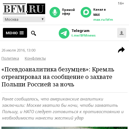
16+
Канал в
прямой
эфир
MAX
Москва
max.ru/bfm
Telegram
МЕНЮ
t.me/BFMnews
26 июля 2016, 13:00
Политика
Конфликты
«Псевдоаналитика безумцев»: Кремль
отреагировал на сообщение о захвате
Польши Россией за ночь
Ранее сообщалось, что американские аналитики
заключили: Москве хватило бы ночи, чтобы захватить
Польшу, и НАТО следует готовиться к противостоянию и
необходимости нанести жесткий удар