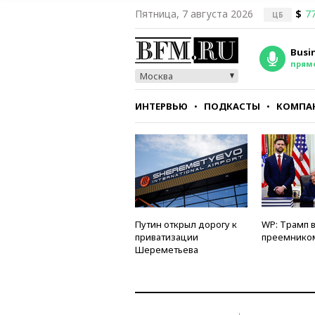
Пятница, 7 августа 2026
$
77
ЦБ
Busi
прям
Москва
ИНТЕРВЬЮ
ПОДКАСТЫ
КОМПА
СТИЛЬ
ТЕСТЫ
Путин открыл дорогу к
WP: Трамп 
приватизации
преемнико
Шереметьева