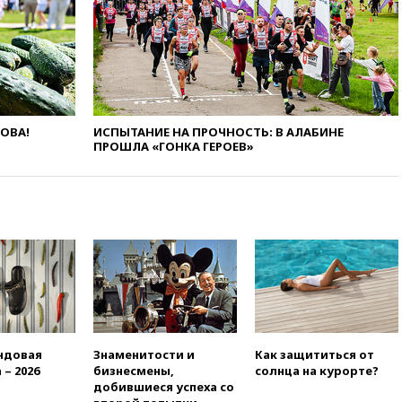
вчера, 22:20
Путин назвал 76-ю
гвардейскую десантно-
штурмовую дивизию
легендарной
вчера, 22:15
Путин заслушал
доклад о ситуации на
добропольском направлении
ЛОВА!
ИСПЫТАНИЕ НА ПРОЧНОСТЬ: В АЛАБИНЕ
вчера, 21:58
Генпрокуратура
ПРОШЛА «ГОНКА ГЕРОЕВ»
признала нежелательным в
РФ американский Human
Rights Foundation
вчера, 21:35
«Аэрофлот»
отменяет часть рейсов в Сочи
и Геленджик
вчера, 21:25
Руслан Терновой
выиграл золото чемпионата
Европы в прыжках с 10-
метровой вышки
ндовая
Знаменитости и
Как защититься от
вчера, 21:10
РФ не получала
 – 2026
бизнесмены,
солнца на курорте?
обращений о прекращении
добившиеся успеха со
концессии строительства ж/д