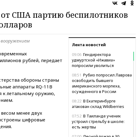
 от США партию беспилотников
олларов
 вооружением
Лента новостей
овременных
09:06
Гендиректора
иллионов рублей, передает
удмуртской «Ижавиа»
попросили уволиться
08:51
Рубио попросил Лаврова
стерства обороны страны
освободить бывшего
американского морпеха,
льные аппараты RQ-11B
осужденного в России
ся к летальному оружию,
ением.
08:22
В Екатеринбурге
атакован склад Wildberries
 весом менее двух
07:52
В Таиланде ученик
 встроены цифровые
устроил стрельбу в школе:
ения.
есть жертвы
07:00
Лесной пожар в 30