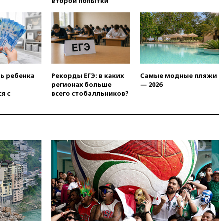
второй попытки
в Армении
вчера, 21:00
В России вновь
обсуждают эксперимент по
онлайн-продаже алкоголя
вчера, 20:45
Матвиенко:
россиянам могут
рекомендовать не посещать
ть ребенка
Рекорды ЕГЭ: в каких
Самые модные пляжи
Армению
регионах больше
— 2026
вчера, 20:35
ПВО за день
я с
всего стобалльников?
сбила еще 281 украинский
беспилотник над Россией
вчера, 20:27
Ямпольская
призвала оптимизировать
олимпиады для поступления в
вузы
вчера, 20:15
Минтранс
предложил оплачивать
защиту дорог от БПЛА из
средств на ремонт
вчера, 20:00
Зеленский 8
августа посетит Сербию с