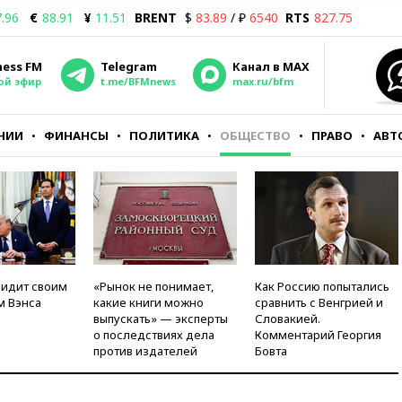
.96
€
88.91
¥
11.51
BRENT
$
83.89
/ ₽
6540
RTS
827.75
ness FM
Telegram
Канал в MAX
ой эфир
t.me/BFMnews
max.ru/bfm
НИИ
ФИНАНСЫ
ПОЛИТИКА
ОБЩЕСТВО
ПРАВО
АВТ
видит своим
«Рынок не понимает,
Как Россию попытались
м Вэнса
какие книги можно
сравнить с Венгрией и
выпускать» — эксперты
Словакией.
о последствиях дела
Комментарий Георгия
против издателей
Бовта