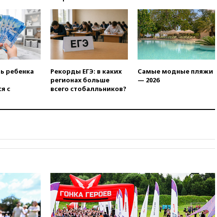
нуждаются в дальнобойных
ракетах и системах Patriot
00:01
Трамп заявил о
необходимости пополнения
арсенала США
вчера, 23:28
Слуцкий призвал
признать «Яблоко»
ть ребенка
Рекорды ЕГЭ: в каких
Самые модные пляжи
нежелательной организацией
регионах больше
— 2026
я с
всего стобалльников?
вчера, 23:15
В Смоленске
ребенок и женщина погибли
при падении деревьев во
время урагана
вчера, 22:55
В Москве в
пятницу ожидаются ливни
вчера, 22:35
Винисиус
продлил контракт с «Реалом»
до 2032 года
вчера, 22:28
Отказаться от
российского гражданства
станет значительно дороже