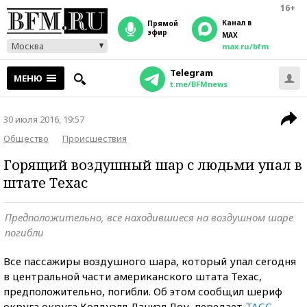
16+
Канал в
прямой
эфир
MAX
Москва
max.ru/bfm
Telegram
МЕНЮ
t.me/BFMnews
30 июля 2016, 19:57
Общество
Происшествия
Горящий воздушный шар с людьми упал в
штате Техас
Предположительно, все находившиеся на воздушном шаре
погибли
Все пассажиры воздушного шара, который упал сегодня
в центральной части американского штата Техас,
предположительно, погибли. Об этом сообщил шериф
округа округа Колдуэлл Даниэл Лоу, передает
ТАСС
.