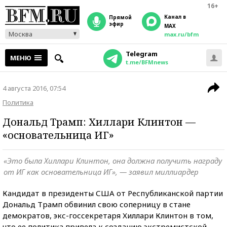
16+
Канал в
прямой
эфир
MAX
Москва
max.ru/bfm
Telegram
МЕНЮ
t.me/BFMnews
4 августа 2016, 07:54
Политика
Дональд Трамп: Хиллари Клинтон —
«основательница ИГ»
«Это была Хиллари Клинтон, она должна получить награду
от ИГ как основательница ИГ», — заявил миллиардер
Кандидат в президенты США от Республиканской партии
Дональд Трамп обвинил свою соперницу в стане
демократов, экс-госсекретаря Хиллари Клинтон в том,
что ее политика привела к созданию экстремистской