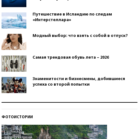
Путешествие в Исландию по следам
«Интерстеллара»
Модный выбор: что взять с собой в отпуск?
Самая трендовая обувь лета – 2026
Знаменитости и бизнесмены, добившиеся
успеха со второй попытки
Как защититься от солнца на курорте?
ФОТОИСТОРИИ
Кто изобрел средства связи?