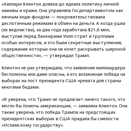
«Хиллари Клинтон довела до идеала политику личной
наживы и кражи. Она управляла Госдепартаментом как
личным хедж-фондом — покровительствовала
деспотичным режимам в обмен на деньги. А когда ушла
(из ведомства), за два года заработала $21,6 млн,
выступая перед банкирами Уолл-стрит и группами
особых интересов, и это были секретные выступления,
содержание которых она не хочет раскрывать широкой
общественности», — утверждал Трамп.
Клинтон не раз утверждала, что заявления миллиардера
бесполезны или даже опасны, а его возможная победа на
выборах на пост президента США чревата для страны
многими бедами.
«Я уверена, что Трамп не предлагает ничего такого, что
могло бы помочь американцам, — заявляла Клинтон. Она
также уверена, что победа Трампа на предстоящих
президентских выборах в США придала бы смелости
«Исламскому государству».