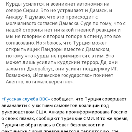
Курды усилятся, и возникнет автономия на
севере Сирии. Это не устраивает и Дамаск, и
Анкару. Я думаю, что это происходит с
молчаливого согласия Дамаска. Судя по тому, что с
нашей стороны нет никакой гневной реакции и
мы не говорим о втором топоре в спину, это все
согласовано. Но я боюсь, что Турция может
открыть ящик Пандоры вместе с Дамаском,
потому что курды не примирятся с этим. Это
может лишь усилить курдский террор. Да, они
захватят Джераблус, они усилят поддержку ИГ.
Возможно, «Исламское государство» покинет
Алеппо, хотя маловероятно».
«Русская служба BBC»
сообщает, что Турция совершает
авианалеты с участием самолетов коалиции под
руководством США. Анкара проинформировала Россию
о своих планах, сообщают турецкие СМИ. В то же время,
Турция не обратилась в Совет безопасности и
фактически Сирия превращается в территорию, где