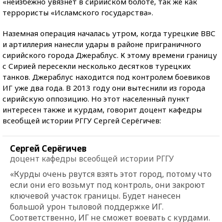
«неизбежно увязнет в сирийском болоте, так же как
террористы «Исламского государства».
Наземная операция началась утром, когда турецкие ВВС
и артиллерия нанесли удары в районе приграничного
сирийского города Джераблус. К этому времени границу
с Сирией пересекли несколько десятков турецких
танков. Джераблус находится под контролем боевиков
ИГ уже два года. В 2013 году они вытеснили из города
сирийскую оппозицию. Но этот населенный пункт
интересен также и курдам, говорит доцент кафедры
всеобщей истории РГГУ Сергей Серёгичев:
Сергей Серёгичев
доцент кафедры всеобщей истории РГГУ
«Курды очень рвутся взять этот город, потому что
если они его возьмут под контроль, они закроют
ключевой участок границы. Будет нанесен
большой урон тыловой поддержке ИГ.
Соответственно, ИГ не сможет воевать с курдами.