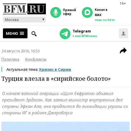
16+
Канал в
прямой
эфир
MAX
Москва
max.ru/bfm
Telegram
МЕНЮ
t.me/BFMnews
24 августа 2016, 16:53
Политика
Конфликты
Актуальная тема:
Кризис в Сирии
Турция влезла в «сирийское болото»
О начале военной операции «Щит Евфрата» объявил
президент Эрдоган. Как заявил министр внутренних дел
страны Эфкан Ала, она продлится до ликвидации угрозы со
стороны ИГ в районе Джераблуса