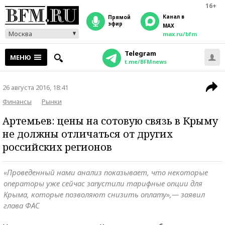
16+
Канал в
прямой
эфир
MAX
Москва
max.ru/bfm
Telegram
МЕНЮ
t.me/BFMnews
26 августа 2016, 18:41
Финансы
Рынки
Артемьев: цены на сотовую связь в Крыму
не должны отличаться от других
российских регионов
«Проведенный нами анализ показывает, что некоторые
операторы уже сейчас запустили тарифные опции для
Крыма, которые позволяют снизить оплату»,— заявил
глава ФАС