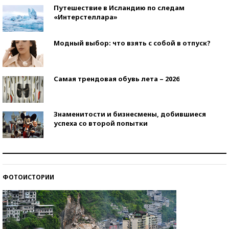
Путешествие в Исландию по следам
«Интерстеллара»
Модный выбор: что взять с собой в отпуск?
Самая трендовая обувь лета – 2026
Знаменитости и бизнесмены, добившиеся
успеха со второй попытки
Как защититься от солнца на курорте?
ФОТОИСТОРИИ
Кто изобрел средства связи?