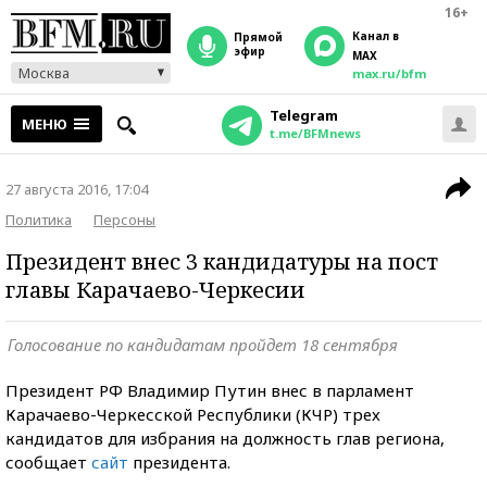
16+
Канал в
прямой
эфир
MAX
Москва
max.ru/bfm
Telegram
МЕНЮ
t.me/BFMnews
27 августа 2016, 17:04
Политика
Персоны
Президент внес 3 кандидатуры на пост
главы Карачаево-Черкесии
Голосование по кандидатам пройдет 18 сентября
Президент РФ Владимир Путин внес в парламент
Карачаево-Черкесской Республики (КЧР) трех
кандидатов для избрания на должность глав региона,
сообщает
сайт
президента.