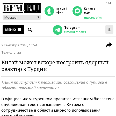
16+
Канал в
прямой
эфир
MAX
Москва
max.ru/bfm
Telegram
МЕНЮ
t.me/BFMnews
2 сентября 2016, 16:54
Технологии
Китай может вскоре построить ядерный
реактор в Турции
Пекин приступает к реализации соглашения с Турцией в
области атомной энергетики
В официальном турецком правительственном бюллетене
опубликован текст соглашения с Китаем о
сотрудничестве в области мирного использования
атомной энергии.