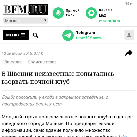
16+
Канал в
прямой
эфир
MAX
Москва
max.ru/bfm
Telegram
МЕНЮ
t.me/BFMnews
10 октября 2016, 07:10
Общество
Происшествия
В Швеции неизвестные попытались
взорвать ночной клуб
Бомбу положили у входа в закрытое заведение, о
пострадавших данных нет
Мощный взрыв прогремел возле ночного клуба в центре
шведского города Мальмё. По предварительной
информации, само здание получило множество
повреждений, но о жертвах данных нет, сообщает
Life
.