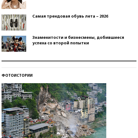
Самая трендовая обувь лета – 2026
Знаменитости и бизнесмены, добившиеся
успеха со второй попытки
Как защититься от солнца на курорте?
ФОТОИСТОРИИ
Кто изобрел средства связи?