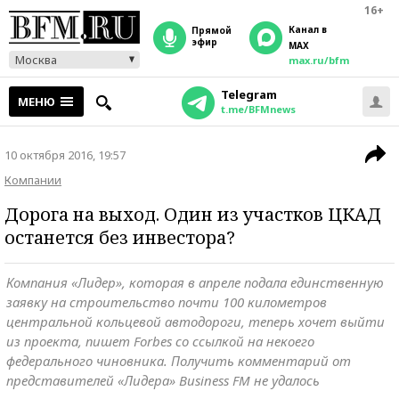
16+
Канал в
прямой
эфир
MAX
Москва
max.ru/bfm
Telegram
МЕНЮ
t.me/BFMnews
10 октября 2016, 19:57
Компании
Дорога на выход. Один из участков ЦКАД
останется без инвестора?
Компания «Лидер», которая в апреле подала единственную
заявку на строительство почти 100 километров
центральной кольцевой автодороги, теперь хочет выйти
из проекта, пишет Forbes со ссылкой на некоего
федерального чиновника. Получить комментарий от
представителей «Лидера» Business FM не удалось