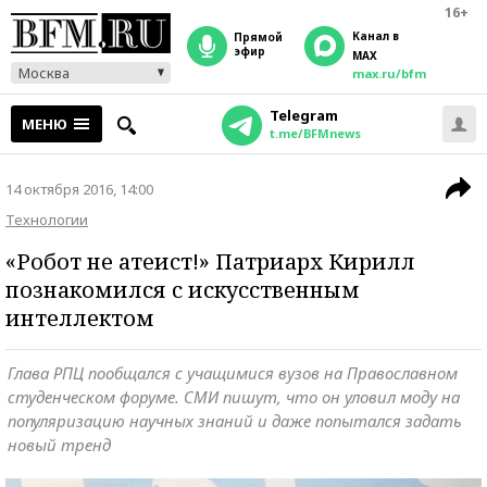
16+
Канал в
прямой
эфир
MAX
Москва
max.ru/bfm
Telegram
МЕНЮ
t.me/BFMnews
14 октября 2016, 14:00
Технологии
«Робот не атеист!» Патриарх Кирилл
познакомился с искусственным
интеллектом
Глава РПЦ пообщался с учащимися вузов на Православном
студенческом форуме. СМИ пишут, что он уловил моду на
популяризацию научных знаний и даже попытался задать
новый тренд