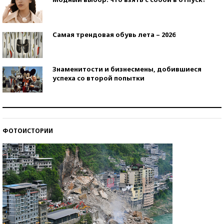
Самая трендовая обувь лета – 2026
Знаменитости и бизнесмены, добившиеся
успеха со второй попытки
Как защититься от солнца на курорте?
ФОТОИСТОРИИ
Кто изобрел средства связи?