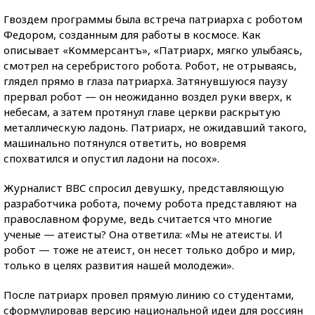
Гвоздем программы была встреча патриарха с роботом
Федором, созданным для работы в космосе. Как
описывает «Коммерсантъ», «Патриарх, мягко улыбаясь,
смотрел на серебристого робота. Робот, не отрываясь,
глядел прямо в глаза патриарха. Затянувшуюся паузу
прервал робот — он неожиданно воздел руки вверх, к
небесам, а затем протянул главе церкви раскрытую
металлическую ладонь. Патриарх, не ожидавший такого,
машинально потянулся ответить, но вовремя
спохватился и опустил ладони на посох».
Журналист BBC спросил девушку, представляющую
разработчика робота, почему робота представляют на
православном форуме, ведь считается что многие
ученые — атеисты? Она ответила: «Мы не атеисты. И
робот — тоже не атеист, он несет только добро и мир,
только в целях развития нашей молодежи».
После патриарх провел прямую линию со студентами,
сформулировав версию национальной идеи для россиян