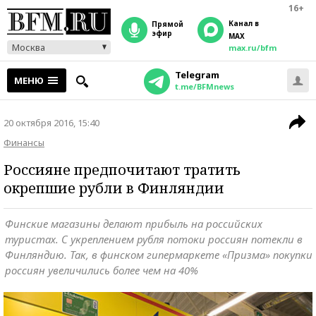
16+
Канал в
прямой
эфир
MAX
Москва
max.ru/bfm
Telegram
МЕНЮ
t.me/BFMnews
20 октября 2016, 15:40
Финансы
Россияне предпочитают тратить
окрепшие рубли в Финляндии
Финские магазины делают прибыль на российских
туристах. С укреплением рубля потоки россиян потекли в
Финляндию. Так, в финском гипермаркете «Призма» покупки
россиян увеличились более чем на 40%