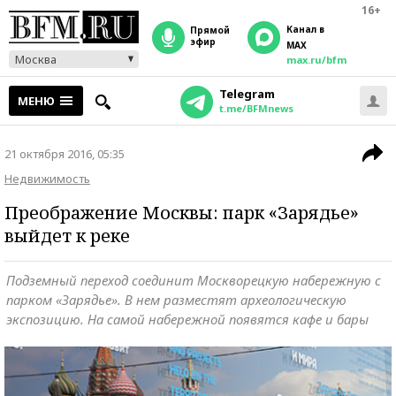
16+
Канал в
прямой
эфир
MAX
Москва
max.ru/bfm
Telegram
МЕНЮ
t.me/BFMnews
21 октября 2016, 05:35
Недвижимость
Преображение Москвы: парк «Зарядье»
выйдет к реке
Подземный переход соединит Москворецкую набережную с
парком «Зарядье». В нем разместят археологическую
экспозицию. На самой набережной появятся кафе и бары