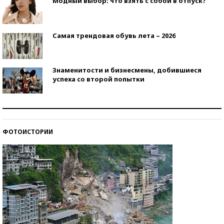
Модный выбор: что взять с собой в отпуск?
Самая трендовая обувь лета – 2026
Знаменитости и бизнесмены, добившиеся
успеха со второй попытки
Как защититься от солнца на курорте?
ФОТОИСТОРИИ
Кто изобрел средства связи?