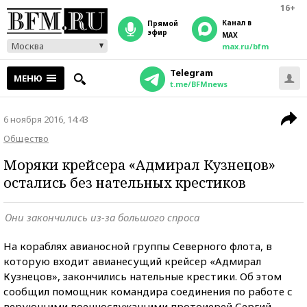
16+
Канал в
прямой
эфир
MAX
Москва
max.ru/bfm
Telegram
МЕНЮ
t.me/BFMnews
6 ноября 2016, 14:43
Общество
Моряки крейсера «Адмирал Кузнецов»
остались без нательных крестиков
Они закончились из-за большого спроса
На кораблях авианосной группы Северного флота, в
которую входит авианесущий крейсер «Адмирал
Кузнецов», закончились нательные крестики. Об этом
сообщил помощник командира соединения по работе с
верующими военнослужащими протоиерей Сергий