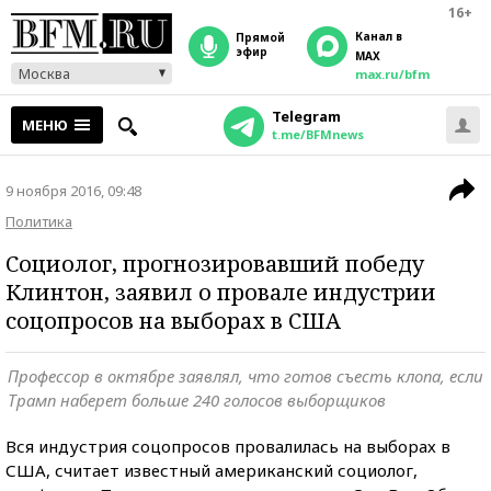
16+
Канал в
прямой
эфир
MAX
Москва
max.ru/bfm
Telegram
МЕНЮ
t.me/BFMnews
9 ноября 2016, 09:48
Политика
Социолог, прогнозировавший победу
Клинтон, заявил о провале индустрии
соцопросов на выборах в США
Профессор в октябре заявлял, что готов съесть клопа, если
Трамп наберет больше 240 голосов выборщиков
Вся индустрия соцопросов провалилась на выборах в
США, считает известный американский социолог,