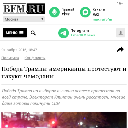
16+
Канал в
прямой
эфир
MAX
Москва
max.ru/bfm
Telegram
МЕНЮ
t.me/BFMnews
9 ноября 2016, 18:47
Политика
Конфликты
Победа Трампа: американцы протестуют и
пакуют чемоданы
Победа Трампа на выборах вызвала всплеск протестов по
всей стране. Электорат Клинтон очень расстроен, многие
даже готовы покинуть США