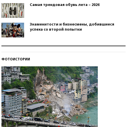
Самая трендовая обувь лета – 2026
Знаменитости и бизнесмены, добившиеся
успеха со второй попытки
Как защититься от солнца на курорте?
ФОТОИСТОРИИ
Кто изобрел средства связи?