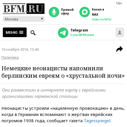
16+
Канал в
прямой
эфир
MAX
Москва
max.ru/bfm
Telegram
МЕНЮ
t.me/BFMnews
10 ноября 2016, 13:44
Политика
Немецкие неонацисты напомнили
берлинским евреям о «хрустальной ночи»
Они разместили в интернете карту с еврейскими
организациями германской столицы
Неонацисты устроили «нацеленную провокацию» в день,
когда в Германии вспоминают о жертвах еврейских
погромов 1938 года, сообщает газета
Tagesspiegel
.