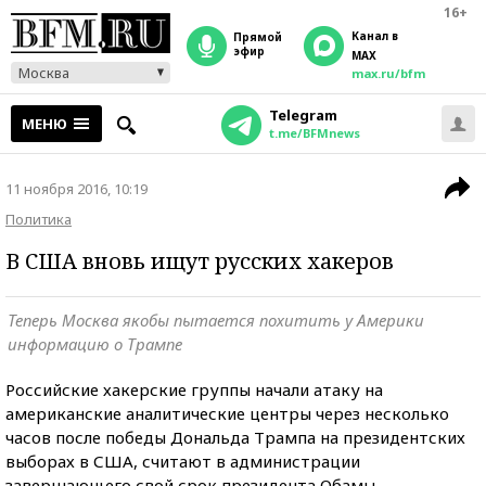
16+
Канал в
прямой
эфир
MAX
Москва
max.ru/bfm
Telegram
МЕНЮ
t.me/BFMnews
11 ноября 2016, 10:19
Политика
В США вновь ищут русских хакеров
Теперь Москва якобы пытается похитить у Америки
информацию о Трампе
Российские хакерские группы начали атаку на
американские аналитические центры через несколько
часов после победы Дональда Трампа на президентских
выборах в США, считают в администрации
завершающего свой срок президента Обамы.