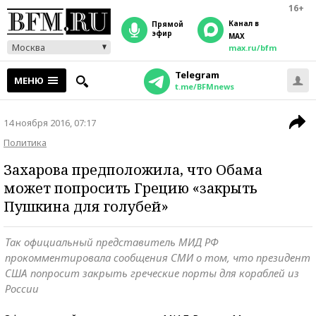
16+
Канал в
прямой
эфир
MAX
Москва
max.ru/bfm
Telegram
МЕНЮ
t.me/BFMnews
14 ноября 2016, 07:17
Политика
Захарова предположила, что Обама
может попросить Грецию «закрыть
Пушкина для голубей»
Так официальный представитель МИД РФ
прокомментировала сообщения СМИ о том, что президент
США попросит закрыть греческие порты для кораблей из
России