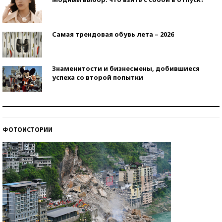
Самая трендовая обувь лета – 2026
Знаменитости и бизнесмены, добившиеся
успеха со второй попытки
Как защититься от солнца на курорте?
ФОТОИСТОРИИ
Кто изобрел средства связи?