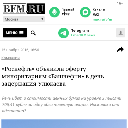
16+
Канал в
прямой
эфир
MAX
Москва
max.ru/bfm
Telegram
МЕНЮ
t.me/BFMnews
15 ноября 2016, 16:56
Компании
«Роснефть» объявила оферту
миноритариям «Башнефти» в день
задержания Улюкаева
Речь идет о стоимости ценных бумаг на уровне 3 тысячи
706,41 рубля за одну обыкновенную акцию. Насколько она
адекватна?