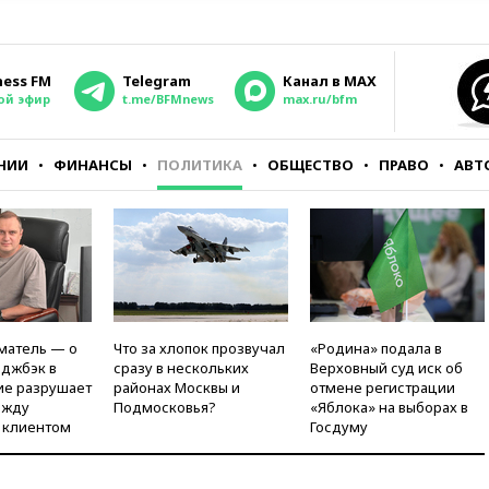
ness FM
Telegram
Канал в MAX
ой эфир
t.me/BFMnews
max.ru/bfm
НИИ
ФИНАНСЫ
ПОЛИТИКА
ОБЩЕСТВО
ПРАВО
АВТ
матель — о
Что за хлопок прозвучал
«Родина» подала в
рджбэк в
сразу в нескольких
Верховный суд иск об
ие разрушает
районах Москвы и
отмене регистрации
ежду
Подмосковья?
«Яблока» на выборах в
 клиентом
Госдуму