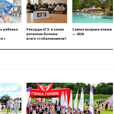
объединились в военный
альянс
14:39
Экс-издатель Popcorn
Books получил условный срок
по делу о пропаганде ЛГБТ
ть ребенка
Рекорды ЕГЭ: в каких
Самые модные пляжи
14:34
Минпромторг не
регионах больше
— 2026
намерен сокращать перечень
я с
всего стобалльников?
товаров для параллельного
импорта
14:14
Роспотребнадзор
одобрил открытие сезона на
105 пляжах в Анапе
14:09
Глава Тувы включил
сенатора Нарусову в список
кандидатов в Совфед
13:57
Wildberries запустит
программу по открытию
партнерских хабов
13:53
Сенаторы Аргентины
одобрили скандальный
законопроект о частной