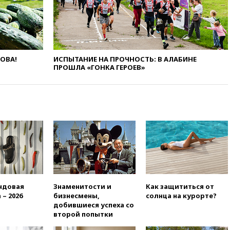
собственности
13:36
ABC News: запасы
вооружений США достигли
крайне низкого уровня
ЛОВА!
ИСПЫТАНИЕ НА ПРОЧНОСТЬ: В АЛАБИНЕ
13:16
«Родина» просит
ПРОШЛА «ГОНКА ГЕРОЕВ»
Верховный суд снять «Яблоко»
с выборов
13:11
Путин обсудил с
президентом ОАЭ ситуацию в
Персидском заливе и на
Украине
13:09
Суд обязал москвичку
выселить из квартиры
крокодила, лису и других
животных
12:51
Россия планирует
ндовая
Знаменитости и
Как защититься от
запустить групповые
 – 2026
бизнесмены,
солнца на курорте?
безвизовые турпоездки для
добившиеся успеха со
Вьетнама
второй попытки
12:36
Экспорт растворимого