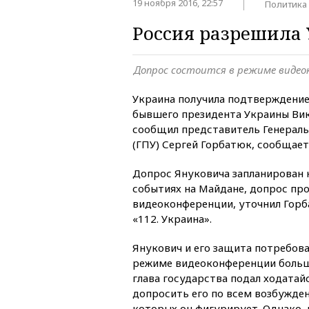
19 ноября 2016, 22:57
Политика
Россия разрешила 
Допрос состоится в режиме видео
Украина получила подтверждение
бывшего президента Украины Вик
сообщил представитель Генерал
(ГПУ) Сергей Горбатюк, сообщае
Допрос Януковича запланирован н
событиях на Майдане, допрос пр
видеоконференции, уточнил Горб
«112. Украина».
Янукович и его защита потребова
режиме видеоконференции больш
глава государства подал ходатай
допросить его по всем возбужден
которых он фигурирует. Однако, 