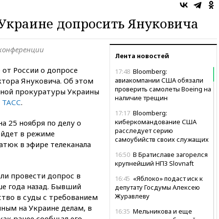
Украине допросить Януковича
конференции
Лента новостей
 от России о допросе
17:48
Bloomberg:
тора Януковича. Об этом
авиакомпании США обязали
проверить самолеты Boeing на
ьной прокуратуры Украины
наличие трещин
т
ТАСС
.
17:17
Bloomberg:
киберкомандование США
а 25 ноября по делу о
расследует серию
ойдет в режиме
самоубийств своих служащих
атюк в эфире телеканала
16:50
В Братиславе загорелся
крупнейший НПЗ Slovnaft
ли провести допрос в
16:45
«Яблоко» подаст иск к
е года назад. Бывший
депутату Госдумы Алексею
Журавлеву
ство в суды с требованием
ным на Украине делам, в
16:35
Мельникова и еще
как ранее сообщал его