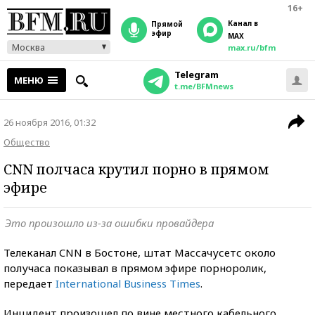
16+
Канал в
прямой
эфир
MAX
Москва
max.ru/bfm
Telegram
МЕНЮ
t.me/BFMnews
26 ноября 2016, 01:32
Общество
CNN полчаса крутил порно в прямом
эфире
Это произошло из-за ошибки провайдера
Телеканал CNN в Бостоне, штат Массачусетс около
получаса показывал в прямом эфире порноролик,
передает
International Business Times
.
Инцидент произошел по вине местного кабельного