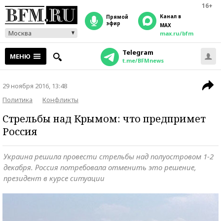
16+
Канал в
прямой
эфир
MAX
Москва
max.ru/bfm
Telegram
МЕНЮ
t.me/BFMnews
29 ноября 2016, 13:48
Политика
Конфликты
Стрельбы над Крымом: что предпримет
Россия
Украина решила провести стрельбы над полуостровом 1-2
декабря. Россия потребовала отменить это решение,
президент в курсе ситуации