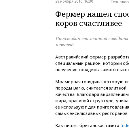
29 ноября 2016, 16:30
Технолог
Фермер нашел спос
коров счастливее
Производитель элитной говядины 
шоколад
Австралийский фермер разработа
специальный рацион, который об
получение говядины самого высок
Мраморная говядина, которую по
породы Вагю, считается элитной,
качества. Благодаря вкрапления
жира, красивой структуре, уника
ее используют для приготовлени
самых эксклюзивных ресторанов 
Как пишет британская газета
Ind