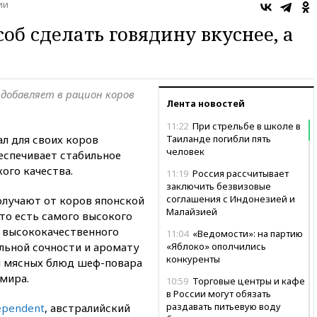
ии
об сделать говядину вкуснее, а
добавляет в рацион коров
Лента новостей
11:22
При стрельбе в школе в
л для своих коров
Таиланде погибли пять
человек
еспечивает стабильное
ого качества.
11:19
Россия рассчитывает
заключить безвизовые
соглашения с Индонезией и
лучают от коров японской
Малайзией
 то есть самого высокого
м высококачественного
11:04
«Ведомости»: на партию
льной сочности и аромату
«Яблоко» ополчились
конкуренты
я мясных блюд шеф-повара
мира.
10:59
Торговые центры и кафе
в России могут обязать
раздавать питьевую воду
ependent
, австралийский