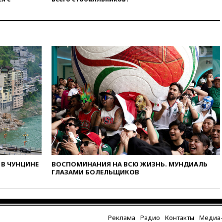
станет значительно дороже
вчера, 22:20
Путин назвал 76-ю
гвардейскую десантно-
штурмовую дивизию
легендарной
вчера, 22:15
Путин заслушал
доклад о ситуации на
добропольском направлении
вчера, 21:58
Генпрокуратура
признала нежелательным в
РФ американский Human
Rights Foundation
вчера, 21:35
«Аэрофлот»
отменяет часть рейсов в Сочи
и Геленджик
В ЧУНЦИНЕ
ВОСПОМИНАНИЯ НА ВСЮ ЖИЗНЬ. МУНДИАЛЬ
вчера, 21:25
Руслан Терновой
ГЛАЗАМИ БОЛЕЛЬЩИКОВ
выиграл золото чемпионата
Европы в прыжках с 10-
метровой вышки
вчера, 21:10
РФ не получала
Реклама
Радио
Контакты
Медиа-