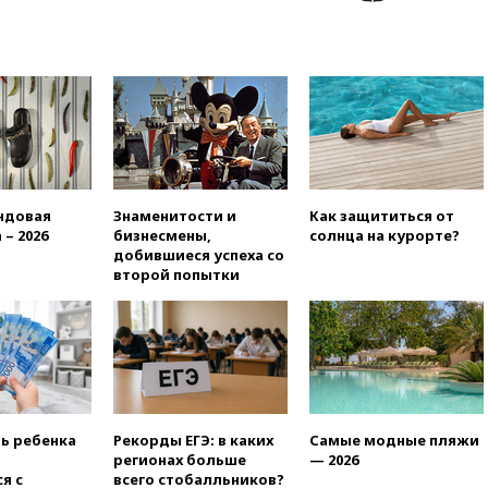
ума» из-за сообщений в СМИ
об истощении боеприпасов у
США
09:36
Исландия и Черногория
в 2028 году могут войти в
состав Евросоюза
09:18
Пашинян сообщил о
приверженности Армении
основополагающим
ндовая
Знаменитости и
Как защититься от
принципам ЕАЭС
 – 2026
бизнесмены,
солнца на курорте?
09:06
Гендиректора
добившиеся успеха со
удмуртской «Ижавиа»
второй попытки
попросили уволиться
08:51
Осужденный в России
американец Гилман
находится при смерти
08:22
В Екатеринбурге
атакован склад Wildberries
ть ребенка
Рекорды ЕГЭ: в каких
Самые модные пляжи
07:52
В Таиланде ученик
регионах больше
— 2026
устроил стрельбу в школе:
я с
всего стобалльников?