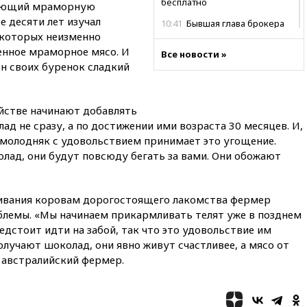
бесплатно
ляющий мраморную
е десяти лет изучал
10:41
Бывшая глава брокера
 которых неизменно
Mind Money Юлия Хандошко
признала свою вину
енное мраморное мясо. И
Все новости »
он своих буренок сладкий
10:41
Пашинян: Армения
понимает невозможность
одновременного членства в
ЕС и ЕАЭС
яйстве начинают добавлять
д не сразу, а по достижении ими возраста 30 месяцев. И,
10:21
ФСБ задержала более
молодняк с удовольствием принимает это угощение.
20 сотрудников пунктов
обмена криптовалюты в
колад, они будут повсюду бегать за вами. Они обожают
«Москве-Сити»
10:13
Минтранс предлагает
тратить средства дорожных
ливания коровам дорогостоящего лакомства фермер
фондов на защиту трасс от
облемы. «Мы начинаем прикармливать телят уже в позднем
БПЛА
едстоит идти на забой, так что это удовольствие им
олучают шоколад, они явно живут счастливее, а мясо от
09:56
Хакеры нашли
документы об ударах ВСУ по
 австралийский фермер.
нефтяным терминалам в
России
09:49
WSJ: Трамп «сходит с