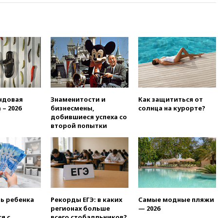
01:00
Трамп: США сами
нуждаются в дальнобойных
ракетах и системах Patriot
00:01
Трамп заявил о
необходимости пополнения
арсенала США
вчера, 23:28
Слуцкий призвал
признать «Яблоко»
нежелательной организацией
ндовая
Знаменитости и
Как защититься от
 – 2026
бизнесмены,
солнца на курорте?
вчера, 23:15
В Смоленске
добившиеся успеха со
ребенок и женщина погибли
второй попытки
при падении деревьев во
время урагана
вчера, 22:55
В Москве в
пятницу ожидаются ливни
вчера, 22:35
Винисиус
продлил контракт с «Реалом»
до 2032 года
ть ребенка
Рекорды ЕГЭ: в каких
Самые модные пляжи
вчера, 22:28
Отказаться от
регионах больше
— 2026
российского гражданства
я с
всего стобалльников?