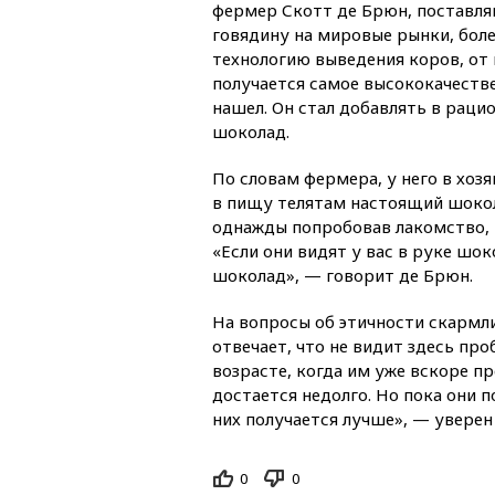
фермер Скотт де Брюн, постав
говядину на мировые рынки, боле
технологию выведения коров, от
получается самое высококачеств
нашел. Он стал добавлять в раци
шоколад.
По словам фермера, у него в хоз
в пищу телятам настоящий шокола
однажды попробовав лакомство, 
«Если они видят у вас в руке шо
шоколад», — говорит де Брюн.
На вопросы об этичности скарм
отвечает, что не видит здесь пр
возрасте, когда им уже вскоре пр
достается недолго. Но пока они п
них получается лучше», — уверен
0
0