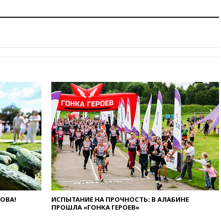
есть жертвы
07:00
Лесной пожар в 30
километрах от Ванкувера
привел к эвакуации жителей
06:00
Суд обязал Meta
выплатить $567 млн по делу о
вреде психическому
здоровью детей
05:51
Трамп подписал указ
против «родильного туризма»
в США
04:00
Суд взыскал почти 5 млн
рублей в пользу семьи
отравившегося в детсаду
мальчика
03:00
МИД РФ: попытки Запада
рассорить Россию и Казахстан
обречены на провал
02:00
Ни один водоем Англии
ЛОВА!
ИСПЫТАНИЕ НА ПРОЧНОСТЬ: В АЛАБИНЕ
ПРОШЛА «ГОНКА ГЕРОЕВ»
не соответствует нормам
химической безопасности