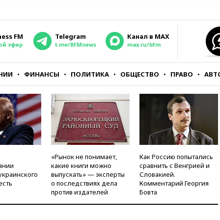
ness FM
Telegram
Канал в MAX
ой эфир
t.me/BFMnews
max.ru/bfm
НИИ
ФИНАНСЫ
ПОЛИТИКА
ОБЩЕСТВО
ПРАВО
АВТ
«Рынок не понимает,
Как Россию попытались
ании
какие книги можно
сравнить с Венгрией и
украинского
выпускать» — эксперты
Словакией.
есть
о последствиях дела
Комментарий Георгия
против издателей
Бовта