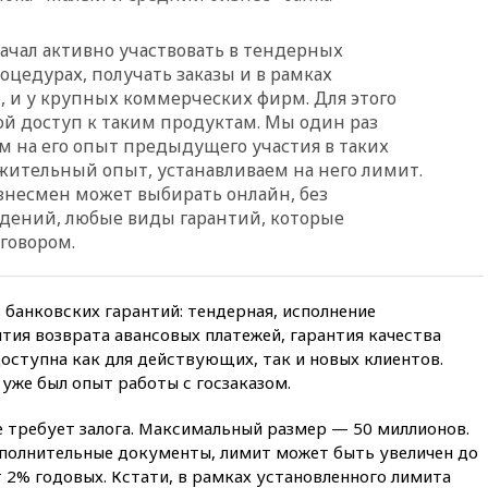
10:41
Бывшая глава брокера
ачал активно участвовать в тендерных
Mind Money Юлия Хандошко
признала свою вину
оцедурах, получать заказы и в рамках
 и у крупных коммерческих фирм. Для этого
10:41
Пашинян: Армения
ой доступ к таким продуктам. Мы один раз
понимает невозможность
одновременного членства в
м на его опыт предыдущего участия в таких
ЕС и ЕАЭС
жительный опыт, устанавливаем на него лимит.
изнесмен может выбирать онлайн, без
10:21
ФСБ задержала более
ений, любые виды гарантий, которые
20 сотрудников пунктов
обмена криптовалюты в
говором.
«Москве-Сити»
10:13
Минтранс предлагает
тратить средства дорожных
 банковских гарантий: тендерная, исполнение
фондов на защиту трасс от
нтия возврата авансовых платежей, гарантия качества
БПЛА
доступна как для действующих, так и новых клиентов.
уже был опыт работы с госзаказом.
09:56
Хакеры нашли
документы об ударах ВСУ по
нефтяным терминалам в
е требует залога. Максимальный размер — 50 миллионов.
России
ополнительные документы, лимит может быть увеличен до
09:49
WSJ: Трамп «сходит с
 2% годовых. Кстати, в рамках установленного лимита