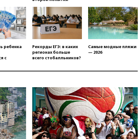
станет значительно дороже
вчера, 22:20
Путин назвал 76-ю
гвардейскую десантно-
штурмовую дивизию
легендарной
вчера, 22:15
Путин заслушал
доклад о ситуации на
ть ребенка
Рекорды ЕГЭ: в каких
Самые модные пляжи
добропольском направлении
регионах больше
— 2026
я с
всего стобалльников?
вчера, 21:58
Генпрокуратура
признала нежелательным в
РФ американский Human
Rights Foundation
вчера, 21:35
«Аэрофлот»
отменяет часть рейсов в Сочи
и Геленджик
вчера, 21:25
Руслан Терновой
выиграл золото чемпионата
Европы в прыжках с 10-
метровой вышки
вчера, 21:10
РФ не получала
обращений о прекращении