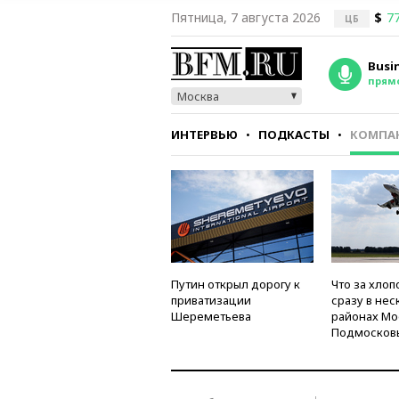
Пятница, 7 августа 2026
$
77
ЦБ
Busi
прям
Москва
ИНТЕРВЬЮ
ПОДКАСТЫ
КОМПА
СТИЛЬ
ТЕСТЫ
Путин открыл дорогу к
Что за хлоп
приватизации
сразу в нес
Шереметьева
районах Мо
Подмосков