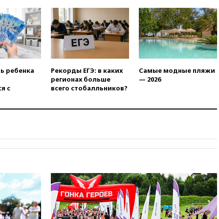
07:00
Лесной пожар в 30
километрах от Ванкувера
привел к эвакуации жителей
06:00
Суд обязал Meta
выплатить $567 млн по делу о
вреде психическому
ть ребенка
Рекорды ЕГЭ: в каких
Самые модные пляжи
здоровью детей
регионах больше
— 2026
05:51
Трамп подписал указ
я с
всего стобалльников?
против «родильного туризма»
в США
04:00
Суд взыскал почти 5 млн
рублей в пользу семьи
отравившегося в детсаду
мальчика
03:00
МИД РФ: попытки Запада
рассорить Россию и Казахстан
обречены на провал
02:00
Ни один водоем Англии
не соответствует нормам
химической безопасности