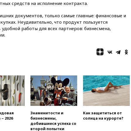
ума» из-за сообщений в СМИ
тных средств на исполнение контракта.
об истощении боеприпасов у
США
лишних документов, только самые главные: финансовые и
09:36
Исландия и Черногория
купках. Неудивительно, что продукт пользуется
в 2028 году могут войти в
удобной работы для всех партнеров: бизнесмена,
состав Евросоюза
ии.
09:18
Пашинян сообщил о
приверженности Армении
основополагающим
принципам ЕАЭС
09:06
Гендиректора
удмуртской «Ижавиа»
попросили уволиться
08:51
Осужденный в России
американец Гилман
находится при смерти
08:22
В Екатеринбурге
атакован склад Wildberries
ндовая
Знаменитости и
Как защититься от
 – 2026
бизнесмены,
солнца на курорте?
07:52
В Таиланде ученик
добившиеся успеха со
устроил стрельбу в школе:
второй попытки
есть жертвы