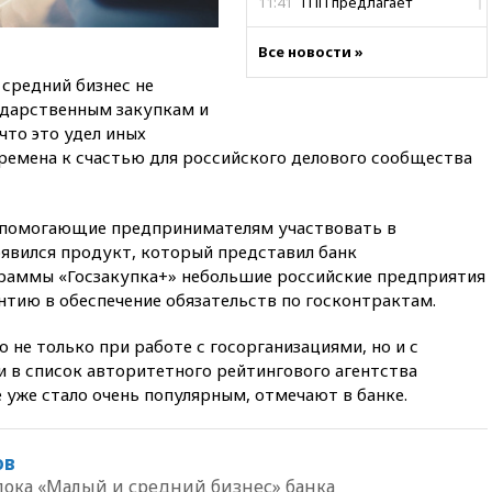
11:41
ТПП предлагает
изменить процедуру
банкротства для
Все новости »
пострадавших от атак БПЛА
продавцов
 средний бизнес не
сударственным закупкам и
11:38
Шадаев исключил
что это удел иных
запуск мессенджера на
«Госуслугах»
времена к счастью для российского делового сообщества
11:22
При стрельбе в школе в
Таиланде погибли пять
, помогающие предпринимателям участвовать в
человек
оявился продукт, который представил банк
11:19
Россия рассчитывает
раммы «Госзакупка+» небольшие российские предприятия
заключить безвизовые
нтию в обеспечение обязательств по госконтрактам.
соглашения с Индонезией и
Малайзией
не только при работе с госорганизациями, но и с
11:04
«Ведомости»: на партию
в список авторитетного рейтингового агентства
«Яблоко» ополчились
 уже стало очень популярным, отмечают в банке.
конкуренты
10:59
Торговые центры и кафе
в России могут обязать
ов
раздавать питьевую воду
лока «Малый и средний бизнес» банка
бесплатно