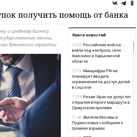
и
купок получить помощь от банка
му и среднему бизнесу
Лента новостей
государственные заказы,
виях банковские гарантии
12:30
Российские войска
взяли под контроль село
Анискино в Харьковской
области
12:15
Минцифры РФ не
планирует вводить
ограничения на доступ детей
в соцсети
11:58
Резаи: Иран не допустит
открытия второго маршрута в
Ормузском проливе
11:48
Жители Москвы и
Подмосковья сообщили о
громких взрывах