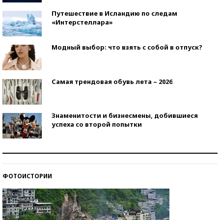
Путешествие в Исландию по следам
«Интерстеллара»
Модный выбор: что взять с собой в отпуск?
Самая трендовая обувь лета – 2026
Знаменитости и бизнесмены, добившиеся
успеха со второй попытки
Как защититься от солнца на курорте?
ФОТОИСТОРИИ
Кто изобрел средства связи?