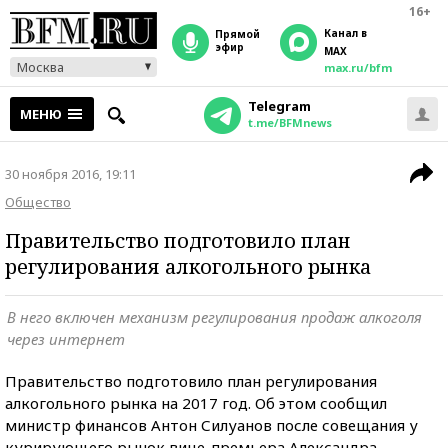
16+
Канал в
прямой
эфир
MAX
Москва
max.ru/bfm
Telegram
МЕНЮ
t.me/BFMnews
30 ноября 2016, 19:11
Общество
Правительство подготовило план
регулирования алкогольного рынка
В него включен механизм регулирования продаж алкоголя
через интернет
Правительство подготовило план регулирования
алкогольного рынка на 2017 год. Об этом сообщил
министр финансов Антон Силуанов после совещания у
курирующего рынок вице-премьера Александра