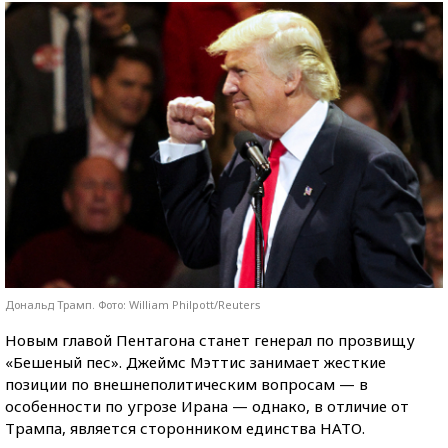
Дональд Трамп. Фото: William Philpott/Reuters
Новым главой Пентагона станет генерал по прозвищу
«Бешеный пес». Джеймс Мэттис занимает жесткие
позиции по внешнеполитическим вопросам — в
особенности по угрозе Ирана — однако, в отличие от
Трампа, является сторонником единства НАТО.