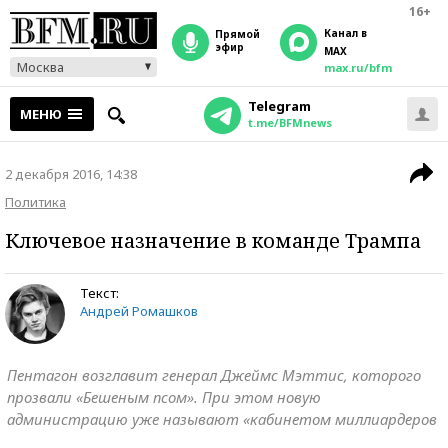
16+
Канал в
прямой
эфир
MAX
Москва
max.ru/bfm
Telegram
МЕНЮ
t.me/BFMnews
2 декабря 2016, 14:38
Политика
Ключевое назначение в команде Трампа
Текст:
Андрей Ромашков
Пентагон возглавит генерал Джеймс Мэттис, которого
прозвали «Бешеным псом». При этом новую
администрацию уже называют «кабинетом миллиардеров