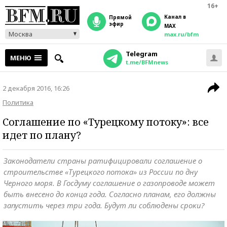
16+
Канал в
прямой
эфир
MAX
Москва
max.ru/bfm
Telegram
МЕНЮ
t.me/BFMnews
2 декабря 2016, 16:26
Политика
Соглашение по «Турецкому потоку»: все
идет по плану?
Законодатели страны ратифицировали соглашение о
строительстве «Турецкого потока» из России по дну
Черного моря. В Госдуму соглашение о газопроводе может
быть внесено до конца года. Согласно планам, его должны
запустить через три года. Будут ли соблюдены сроки?