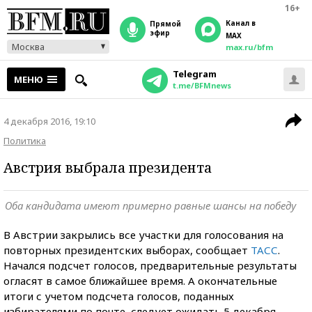
16+
Канал в
прямой
эфир
MAX
Москва
max.ru/bfm
Telegram
МЕНЮ
t.me/BFMnews
4 декабря 2016, 19:10
Политика
Австрия выбрала президента
Оба кандидата имеют примерно равные шансы на победу
В Австрии закрылись все участки для голосования на
повторных президентских выборах, сообщает
ТАСС
.
Начался подсчет голосов, предварительные результаты
огласят в самое ближайшее время. А окончательные
итоги с учетом подсчета голосов, поданных
избирателями по почте, следует ожидать 5 декабря.