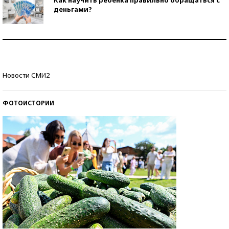
Как научить ребенка правильно обращаться с
деньгами?
Рекорды ЕГЭ: в каких регионах больше всего
стобалльников?
Самые модные пляжи — 2026
Новости СМИ2
ФОТОИСТОРИИ