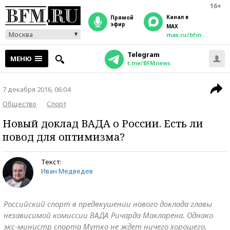
16+
Канал в
прямой
эфир
MAX
Москва
max.ru/bfm
Telegram
МЕНЮ
t.me/BFMnews
7 декабря 2016, 06:04
Общество
Спорт
Новый доклад ВАДА о России. Есть ли
повод для оптимизма?
Текст:
Иван Медведев
Российский спорт в предвкушении нового доклада главы
независимой комиссии ВАДА Ричарда Макларена. Однако
экс-министр спорта Мутко не ждет ничего хорошего.