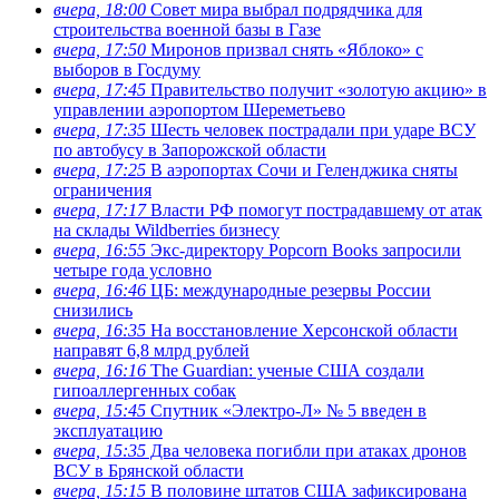
вчера, 18:00
Совет мира выбрал подрядчика для
строительства военной базы в Газе
вчера, 17:50
Миронов призвал снять «Яблоко» с
выборов в Госдуму
вчера, 17:45
Правительство получит «золотую акцию» в
управлении аэропортом Шереметьево
вчера, 17:35
Шесть человек пострадали при ударе ВСУ
по автобусу в Запорожской области
вчера, 17:25
В аэропортах Сочи и Геленджика сняты
ограничения
вчера, 17:17
Власти РФ помогут пострадавшему от атак
на склады Wildberries бизнесу
вчера, 16:55
Экс-директору Popcorn Books запросили
четыре года условно
вчера, 16:46
ЦБ: международные резервы России
снизились
вчера, 16:35
На восстановление Херсонской области
направят 6,8 млрд рублей
вчера, 16:16
The Guardian: ученые США создали
гипоаллергенных собак
вчера, 15:45
Спутник «Электро-Л» № 5 введен в
эксплуатацию
вчера, 15:35
Два человека погибли при атаках дронов
ВСУ в Брянской области
вчера, 15:15
В половине штатов США зафиксирована