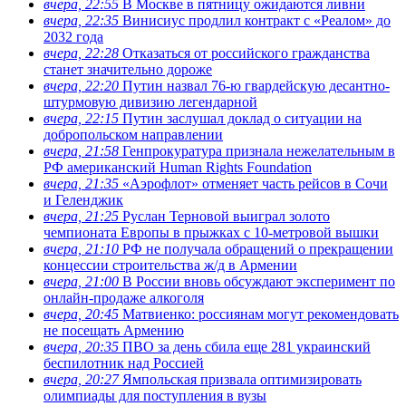
вчера, 22:55
В Москве в пятницу ожидаются ливни
вчера, 22:35
Винисиус продлил контракт с «Реалом» до
2032 года
вчера, 22:28
Отказаться от российского гражданства
станет значительно дороже
вчера, 22:20
Путин назвал 76-ю гвардейскую десантно-
штурмовую дивизию легендарной
вчера, 22:15
Путин заслушал доклад о ситуации на
добропольском направлении
вчера, 21:58
Генпрокуратура признала нежелательным в
РФ американский Human Rights Foundation
вчера, 21:35
«Аэрофлот» отменяет часть рейсов в Сочи
и Геленджик
вчера, 21:25
Руслан Терновой выиграл золото
чемпионата Европы в прыжках с 10-метровой вышки
вчера, 21:10
РФ не получала обращений о прекращении
концессии строительства ж/д в Армении
вчера, 21:00
В России вновь обсуждают эксперимент по
онлайн-продаже алкоголя
вчера, 20:45
Матвиенко: россиянам могут рекомендовать
не посещать Армению
вчера, 20:35
ПВО за день сбила еще 281 украинский
беспилотник над Россией
вчера, 20:27
Ямпольская призвала оптимизировать
олимпиады для поступления в вузы