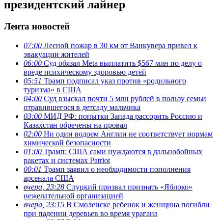
президентский лайнер
Лента новостей
07:00
Лесной пожар в 30 км от Ванкувера привел к
эвакуации жителей
06:00
Суд обязал Meta выплатить $567 млн по делу о
вреде психическому здоровью детей
05:51
Трамп подписал указ против «родильного
туризма» в США
04:00
Суд взыскал почти 5 млн рублей в пользу семьи
отравившегося в детсаду мальчика
03:00
МИД РФ: попытки Запада рассорить Россию и
Казахстан обречены на провал
02:00
Ни один водоем Англии не соответствует нормам
химической безопасности
01:00
Трамп: США сами нуждаются в дальнобойных
ракетах и системах Patriot
00:01
Трамп заявил о необходимости пополнения
арсенала США
вчера, 23:28
Слуцкий призвал признать «Яблоко»
нежелательной организацией
вчера, 23:15
В Смоленске ребенок и женщина погибли
при падении деревьев во время урагана