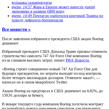
вспышка сальмонеллеза
вчера, 14:57
Жара в Европе может нанести ущерб
экономике в размере €800 млрд
вчера, 14:49
Пентагон озаботился критикой Трампа по
поводу дефицита боеприпасов
Все новости »
После заявления избранного президента США акции Boeing
дешевеют
Избранный президент США Дональд Трамп призвал отменить
строительство самолета 747 Air Force One компании Boeing
из-за слишком высоких затрат, пишет
РИА Новости
.
«Boeing строит совершенно новый 747 Air Force One для
будущих президентов, но затраты выходят из-под контроля,
более четырех миллиардов долларов. Отмените заказ!», —
написал он в своем микроблоге Twitter.
Акции Boeing на предторгах в США дешевеют на 0,82%, до
159,91 доллара за бумагу.
В январе текущего года компания Boeing получила контракт
на разработку нового поколения самолетов для президента