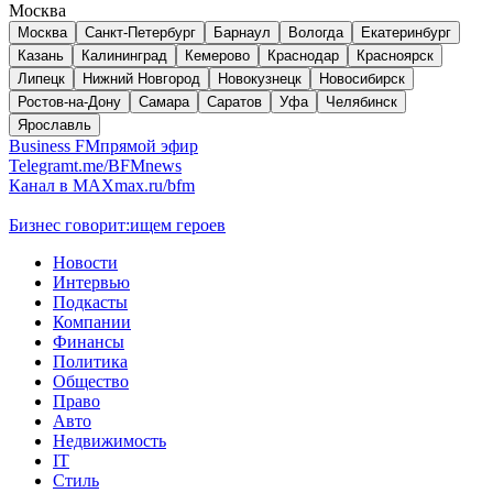
Москва
Москва
Санкт-Петербург
Барнаул
Вологда
Екатеринбург
Казань
Калининград
Кемерово
Краснодар
Красноярск
Липецк
Нижний Новгород
Новокузнецк
Новосибирск
Ростов-на-Дону
Самара
Саратов
Уфа
Челябинск
Ярославль
Business FM
прямой эфир
Telegram
t.me/BFMnews
Канал в MAX
max.ru/bfm
Бизнес говорит:
ищем героев
Новости
Интервью
Подкасты
Компании
Финансы
Политика
Общество
Право
Авто
Недвижимость
IT
Стиль