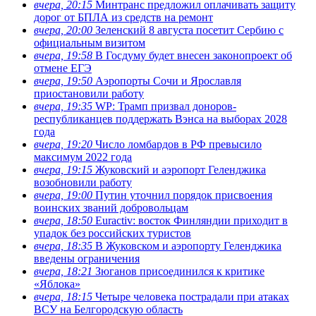
вчера, 20:15
Минтранс предложил оплачивать защиту
дорог от БПЛА из средств на ремонт
вчера, 20:00
Зеленский 8 августа посетит Сербию с
официальным визитом
вчера, 19:58
В Госдуму будет внесен законопроект об
отмене ЕГЭ
вчера, 19:50
Аэропорты Сочи и Ярославля
приостановили работу
вчера, 19:35
WP: Трамп призвал доноров-
республиканцев поддержать Вэнса на выборах 2028
года
вчера, 19:20
Число ломбардов в РФ превысило
максимум 2022 года
вчера, 19:15
Жуковский и аэропорт Геленджика
возобновили работу
вчера, 19:00
Путин уточнил порядок присвоения
воинских званий добровольцам
вчера, 18:50
Euractiv: восток Финляндии приходит в
упадок без российских туристов
вчера, 18:35
В Жуковском и аэропорту Геленджика
введены ограничения
вчера, 18:21
Зюганов присоединился к критике
«Яблока»
вчера, 18:15
Четыре человека пострадали при атаках
ВСУ на Белгородскую область