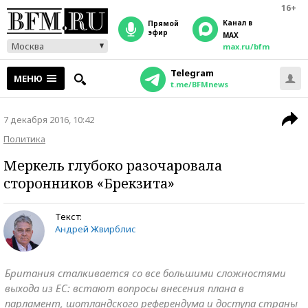
16+
Канал в
прямой
эфир
MAX
Москва
max.ru/bfm
Telegram
МЕНЮ
t.me/BFMnews
7 декабря 2016, 10:42
Политика
Меркель глубоко разочаровала
сторонников «Брекзита»
Текст:
Андрей Жвирблис
Британия сталкивается со все большими сложностями
выхода из ЕС: встают вопросы внесения плана в
парламент, шотландского референдума и доступа страны