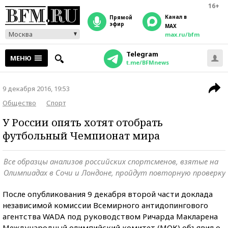
16+
Канал в
прямой
эфир
MAX
Москва
max.ru/bfm
Telegram
МЕНЮ
t.me/BFMnews
9 декабря 2016, 19:53
Общество
Спорт
У России опять хотят отобрать
футбольный Чемпионат мира
Все образцы анализов российских спортсменов, взятые на
Олимпиадах в Сочи и Лондоне, пройдут повторную проверку
После опубликования 9 декабря второй части доклада
независимой комиссии Всемирного антидопингового
агентства WADA под руководством Ричарда Макларена
Международный олимпийский комитет (МОК) объявил о